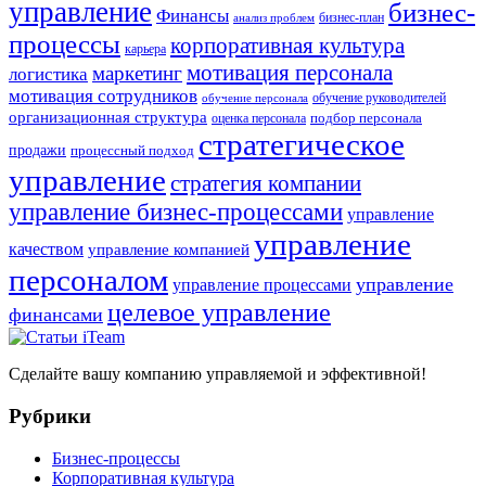
управление
бизнес-
Финансы
бизнес-план
анализ проблем
процессы
корпоративная культура
карьера
мотивация персонала
маркетинг
логистика
мотивация сотрудников
обучение руководителей
обучение персонала
организационная структура
оценка персонала
подбор персонала
стратегическое
продажи
процессный подход
управление
стратегия компании
управление бизнес-процессами
управление
управление
качеством
управление компанией
персоналом
управление
управление процессами
целевое управление
финансами
Сделайте вашу компанию управляемой и эффективной!
Рубрики
Бизнес-процессы
Корпоративная культура