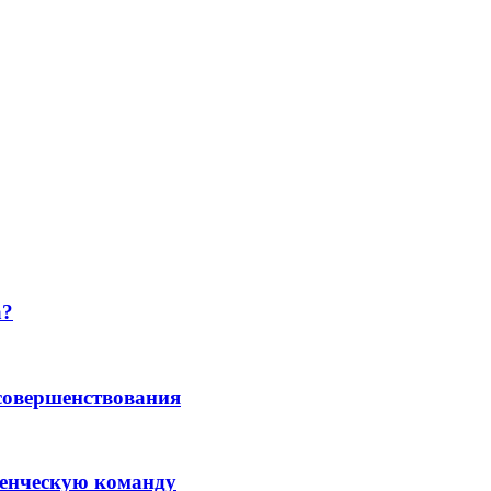
а?
совершенствования
ленческую команду