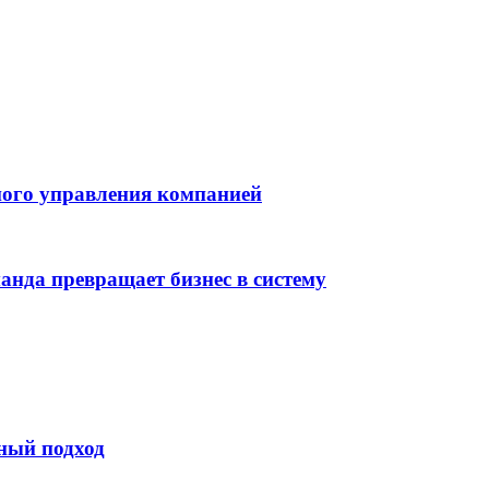
много управления компанией
анда превращает бизнес в систему
мный подход