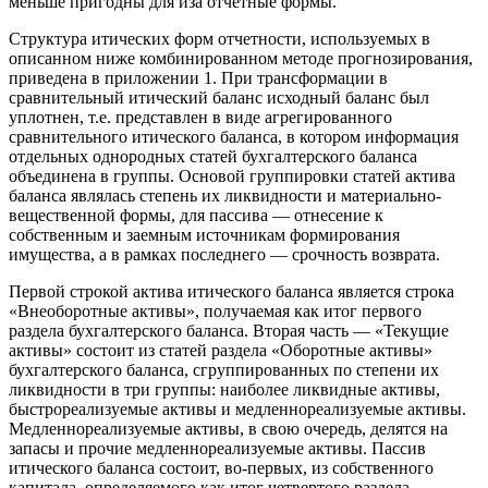
меньше пригодны для иза отчетные формы.
Структура итических форм отчетности, используемых в
описанном ниже комбинированном методе прогнозирования,
приведена в приложении 1. При трансформации в
сравнительный итический баланс исходный баланс был
уплотнен, т.е. представлен в виде агрегированного
сравнительного итического баланса, в котором информация
отдельных однородных статей бухгалтерского баланса
объединена в группы. Основой группировки статей актива
баланса являлась степень их ликвидности и материально-
вещественной формы, для пассива — отнесение к
собственным и заемным источникам формирования
имущества, а в рамках последнего — срочность возврата.
Первой строкой актива итического баланса является строка
«Внеоборотные активы», получаемая как итог первого
раздела бухгалтерского баланса. Вторая часть — «Текущие
активы» состоит из статей раздела «Оборотные активы»
бухгалтерского баланса, сгруппированных по степени их
ликвидности в три группы: наиболее ликвидные активы,
быстрореализуемые активы и медленнореализуемые активы.
Медленнореализуемые активы, в свою очередь, делятся на
запасы и прочие медленнореализуемые активы. Пассив
итического баланса состоит, во-первых, из собственного
капитала, определяемого как итог четвертого раздела