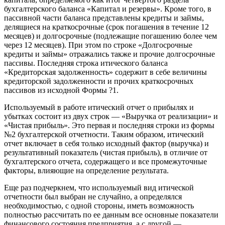
бухгалтерского баланса «Капитал и резервы». Кроме того, в
пассивной части баланса представлены кредиты и займы,
делящиеся на краткосрочные (срок погашения в течение 12
месяцев) и долгосрочные (подлежащие погашению более чем
через 12 месяцев). При этом по строке «Долгосрочные
кредиты и займы» отражались также и прочие долгосрочные
пассивы. Последняя строка итического баланса
«Кредиторская задолженность» содержит в себе величины
кредиторской задолженности и прочих краткосрочных
пассивов из исходной Формы ?1.
Используемый в работе итический отчет о прибылях и
убытках состоит из двух строк — «Выручка от реализации» и
«Чистая прибыль». Это первая и последняя строки из формы
№2 бухгалтерской отчетности. Таким образом, итический
отчет включает в себя только исходный фактор (выручка) и
результативный показатель (чистая прибыль), в отличие от
бухгалтерского отчета, содержащего и все промежуточные
факторы, влияющие на определение результата.
Еще раз подчеркнем, что используемый вид итической
отчетности был выбран не случайно, а определялся
необходимостью, с одной стороны, иметь возможность
полностью рассчитать по ее данным все основные показатели
финансового состояния предприятия, а с другой —