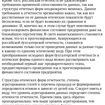
Кроме того, российская отчетность не удовлетворяет
требованию временной сопоставимости данных, так как
структура отчетных форм неоднократно менялась. Данное
требование к отчетности чрезвычайно важно, так как все
рассчитанные по ее данным итические показатели будут
бесполезны, если не будет возможно их сравнение в
динамике. И, конечно же, в этом случае будет невозможно
спрогнозировать финансовое состояние предприятия даже на
ближайшую перспективу. В свете вышесказанного становится
ясным, что из и прогнозирование, базирующиеся на
российской бухгалтерской отчетности, становятся
возможными только после приведения данных за разные годы
к какому-то единому итическому виду. При этом
преобразование исходных форм бухгалтерской отчетности в
итические формы единого вида можно рассматривать как
необходимый первый шаг предварительного этапа,
предшествующего проведению иза и прогнозирования
финансового состояния предприятия
.
Структура итических форм отчетности, степень
агрегирования статей и перечень процедур ее формирования
определяются итиком и зависят от целей иза. Следует иметь в
виду, что уровень агрегирования данных определяет степень
итичности отчетности. Причем связь здесь обратно
пропорциональна: чем выше уровень агрегирования, тем