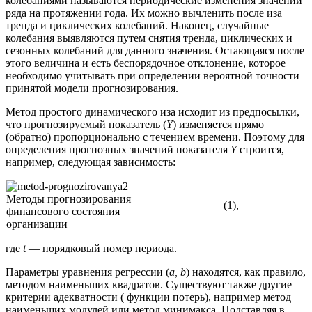
колебаниями называются периодические изменения значений
ряда на протяжении года. Их можно вычленить после иза
тренда и циклических колебаний. Наконец, случайные
колебания выявляются путем снятия тренда, циклических и
сезонных колебаний для данного значения. Остающаяся после
этого величина и есть беспорядочное отклонение, которое
необходимо учитывать при определении вероятной точности
принятой модели прогнозирования.
Метод простого динамического иза исходит из предпосылки,
что прогнозируемый показатель (
Y
) изменяется прямо
(обратно) пропорционально с течением времени. Поэтому для
определения прогнозных значений показателя
Y
строится,
например, следующая зависимость:
(1),
где
t
— порядковый номер периода.
Параметры уравнения регрессии (
a, b
) находятся, как правило,
методом наименьших квадратов. Существуют также другие
критерии адекватности ( функции потерь), например метод
наименьших модулей или метод минимакса. Подставляя в