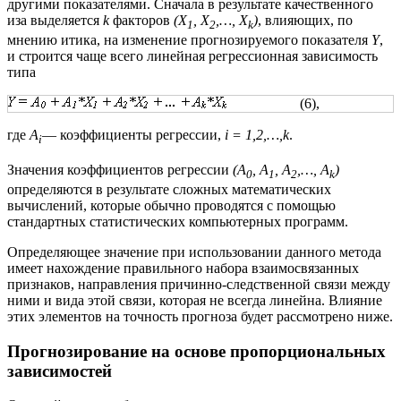
другими показателями. Сначала в результате качественного
иза выделяется
k
факторов
(X
, X
,…, X
)
, влияющих, по
1
2
k
мнению итика, на изменение прогнозируемого показателя
Y
,
и строится чаще всего линейная регрессионная зависимость
типа
(6),
где
A
— коэффициенты регрессии,
i = 1,2,…,k
.
i
Значения коэффициентов регрессии
(A
, A
, A
,…, A
)
0
1
2
k
определяются в результате сложных математических
вычислений, которые обычно проводятся с помощью
стандартных статистических компьютерных программ.
Определяющее значение при использовании данного метода
имеет нахождение правильного набора взаимосвязанных
признаков, направления причинно-следственной связи между
ними и вида этой связи, которая не всегда линейна. Влияние
этих элементов на точность прогноза будет рассмотрено ниже.
Прогнозирование на основе пропорциональных
зависимостей