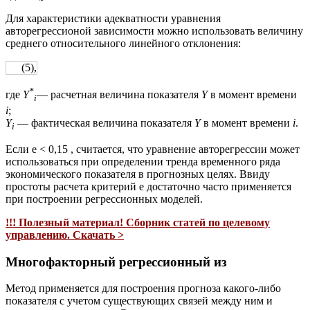
Для характеристики адекватности уравнения
авторегрессионой зависимости можно использовать величину
среднего относительного линейного отклонения:
(5),
*
где
Y
— расчетная величина показателя
Y
в момент времени
i
i
;
Y
— фактическая величина показателя
Y
в момент времени
i
.
i
Если e < 0,15 , считается, что уравнение авторегрессии может
использоваться при определении тренда временного ряда
экономического показателя в прогнозных целях. Ввиду
простоты расчета критерий e достаточно часто применяется
при построении регрессионных моделей.
!!! Полезный материал! Сборник статей по целевому
управлению. Скачать >
Многофакторный регрессионный из
Метод применяется для построения прогноза какого-либо
показателя с учетом существующих связей между ним и