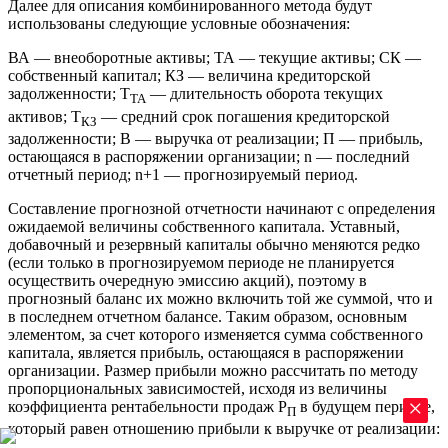
Далее для описания комбинированного метода будут
использованы следующие условные обозначения:
ВА — внеоборотные активы; ТА — текущие активы; СК —
собственный капитал; КЗ — величина кредиторской
задолженности; Т
— длительность оборота текущих
ТА
активов; Т
— средний срок погашения кредиторской
КЗ
задолженности; В — выручка от реализации; П — прибыль,
остающаяся в распоряжении организации; n — последний
отчетный период; n+1 — прогнозируемый период.
Составление прогнозной отчетности начинают с определения
ожидаемой величины собственного капитала. Уставный,
добавочный и резервный капиталы обычно меняются редко
(если только в прогнозируемом периоде не планируется
осуществить очередную эмиссию акций), поэтому в
прогнозный баланс их можно включить той же суммой, что и
в последнем отчетном балансе. Таким образом, основным
элементом, за счет которого изменяется сумма собственного
капитала, является прибыль, остающаяся в распоряжении
организации. Размер прибыли можно рассчитать по методу
пропорциональных зависимостей, исходя из величины
×
коэффициента рентабельности продаж Р
в будущем периоде,
П
который равен отношению прибыли к выручке от реализации: