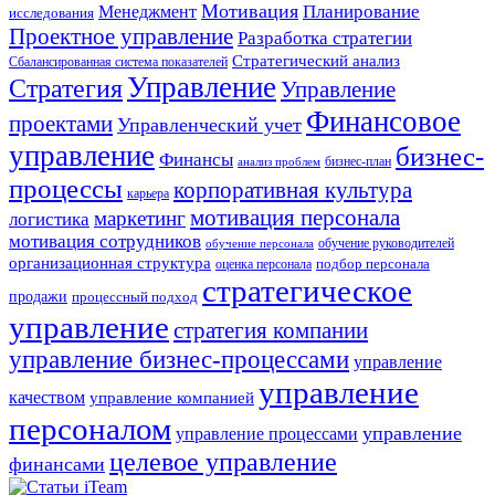
Мотивация
Планирование
Менеджмент
исследования
Проектное управление
Разработка стратегии
Стратегический анализ
Сбалансированная система показателей
Управление
Стратегия
Управление
Финансовое
проектами
Управленческий учет
управление
бизнес-
Финансы
бизнес-план
анализ проблем
процессы
корпоративная культура
карьера
мотивация персонала
маркетинг
логистика
мотивация сотрудников
обучение руководителей
обучение персонала
организационная структура
оценка персонала
подбор персонала
стратегическое
продажи
процессный подход
управление
стратегия компании
управление бизнес-процессами
управление
управление
качеством
управление компанией
персоналом
управление
управление процессами
целевое управление
финансами