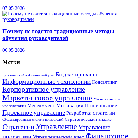
07.05.2026
Почему не годятся традиционные методы
обучения руководителей
06.05.2026
Метки
Бюджетирование
Бухгалтерский и Финансовый учет
Информационные технологии
Консалтинг
Корпоративное управление
Маркетинговое управление
Маркетинговые
Мотивация
Планирование
Менеджмент
исследования
Проектное управление
Разработка стратегии
Стратегический анализ
Сбалансированная система показателей
Управление
Стратегия
Управление
Финансовое
проектами
Управленческий учет