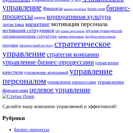
управление
бизнес-
Финансы
бизнес-план
анализ проблем
процессы
корпоративная культура
карьера
мотивация персонала
маркетинг
логистика
мотивация сотрудников
обучение руководителей
обучение персонала
организационная структура
оценка персонала
подбор персонала
стратегическое
продажи
процессный подход
управление
стратегия компании
управление бизнес-процессами
управление
управление
качеством
управление компанией
персоналом
управление
управление процессами
целевое управление
финансами
Сделайте вашу компанию управляемой и эффективной!
Рубрики
Бизнес-процессы