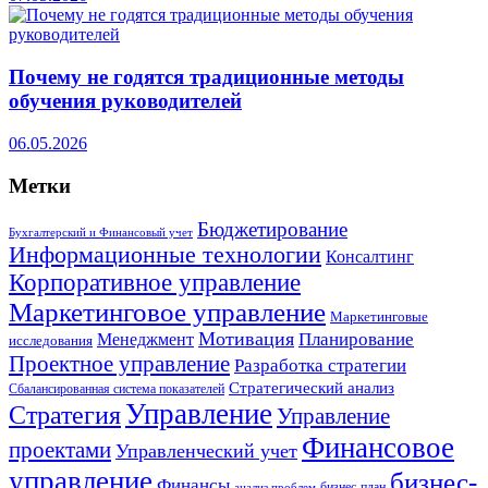
Почему не годятся традиционные методы
обучения руководителей
06.05.2026
Метки
Бюджетирование
Бухгалтерский и Финансовый учет
Информационные технологии
Консалтинг
Корпоративное управление
Маркетинговое управление
Маркетинговые
Мотивация
Планирование
Менеджмент
исследования
Проектное управление
Разработка стратегии
Стратегический анализ
Сбалансированная система показателей
Управление
Стратегия
Управление
Финансовое
проектами
Управленческий учет
управление
бизнес-
Финансы
бизнес-план
анализ проблем