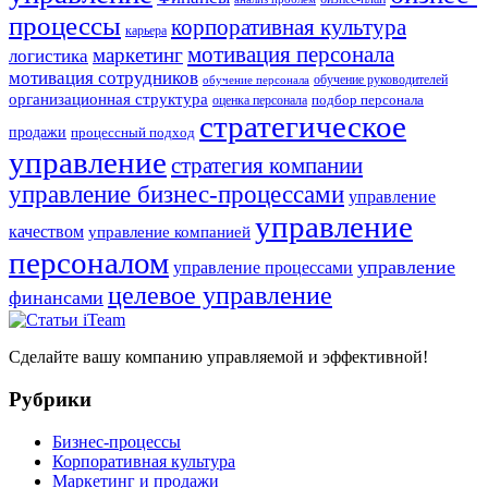
процессы
корпоративная культура
карьера
мотивация персонала
маркетинг
логистика
мотивация сотрудников
обучение руководителей
обучение персонала
организационная структура
оценка персонала
подбор персонала
стратегическое
продажи
процессный подход
управление
стратегия компании
управление бизнес-процессами
управление
управление
качеством
управление компанией
персоналом
управление
управление процессами
целевое управление
финансами
Сделайте вашу компанию управляемой и эффективной!
Рубрики
Бизнес-процессы
Корпоративная культура
Маркетинг и продажи