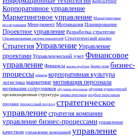
Информационные технологии
Консалтинг
Корпоративное управление
Маркетинговое управление
Маркетинговые
Мотивация
Планирование
Менеджмент
исследования
Проектное управление
Разработка стратегии
Стратегический анализ
Сбалансированная система показателей
Управление
Стратегия
Управление
Финансовое
проектами
Управленческий учет
управление
бизнес-
Финансы
бизнес-план
анализ проблем
процессы
корпоративная культура
карьера
мотивация персонала
маркетинг
логистика
мотивация сотрудников
обучение руководителей
обучение персонала
организационная структура
оценка персонала
подбор персонала
стратегическое
продажи
процессный подход
управление
стратегия компании
управление бизнес-процессами
управление
управление
качеством
управление компанией