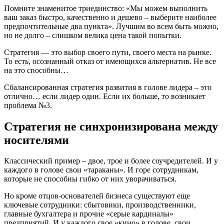
Помните знаменитое триединство: «Мы можем выполнить
ваш заказ быстро, качественно и дешево – выберите наиболее
предпочтительные два пункта». Лучшим во всем быть можно,
но не долго – слишком велика цена такой попытки.
Стратегия — это выбор своего пути, своего места на рынке.
То есть, осознанный отказ от имеющихся альтернатив. Не все
на это способны…
Сбалансированная стратегия развития в голове лидера – это
отлично… если лидер один. Если их больше, то возникает
проблема №3.
Стратегия не синхронизирована между
носителями
Классический пример – двое, трое и более соучредителей. И у
каждого в голове свои «тараканы». И горе сотрудникам,
которые не способны гибко от них уворачиваться.
Но кроме отцов-основателей бизнеса существуют еще
ключевые сотрудники: сбытовики, производственники,
главные бухгалтера и прочие «серые кардиналы»
предприятий. И у каждого свое «кино» в голове, свои