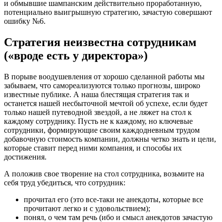
и обмывшие шампанским действительно проработанную,
потенциально выигрышную стратегию, зачастую совершают
ошибку №6.
Стратегия неизвестна сотрудникам
(«вроде есть у директора»)
В порыве воодушевления от хорошо сделанной работы мы
забываем, что самореализуются только прогнозы, широко
известные публике. А наша блестящая стратегия так и
останется нашей несбыточной мечтой об успехе, если будет
только нашей путеводной звездой, а не ляжет на стол к
каждому сотруднику. Пусть не к каждому, но ключевые
сотрудники, формирующие своим каждодневным трудом
добавочную стоимость компании, должны четко знать и цели,
которые ставит перед ними компания, и способы их
достижения.
А положив свое творение на стол сотрудника, возьмите на
себя труд убедиться, что сотрудник:
прочитал его (это все-таки не анекдоты, которые все
прочитают легко и с удовольствием);
понял, о чем там речь (ибо и смысл анекдотов зачастую