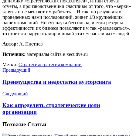
динамику «стратегических показателей», итики строчат
отчеты, а производственники счастливы от того, что «верхи»
заняты и не мешают им работать… И так, по результатам
проведенных нами исследований, живет 1/3 крупнейших
наших компаний. Но тут наука бессильна, и если резервы
эффективности их бизнеса позволяют им так «развлекаться»,
то стоит ли нарушать мир и покой этих «счастливых» людей.
Автор:
А. Плетнев
Источник:
материалы сайта e-xecutive.ru
Метки:
Стратегия
стратегия компании
Предыдущий
Преимущества и недостатки аутсорсинга
Следующий
Как определить стратегические цели
организации
Похожие
Статьи