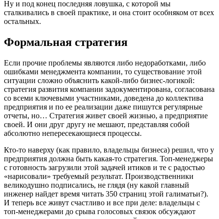
Ну и под конец последняя ловушка, с которой мы
сталкивались в своей практике, и она стоит особняком от всех
остальных.
Формальная стратегия
Если прочие проблемы являются либо недоработками, либо
ошибками менеджмента компании, то существование этой
ситуации сложно объяснить какой-либо бизнес-логикой:
стратегия развития компании задокументирована, согласована
со всеми ключевыми участниками, доведена до коллектива
предприятия и по ее реализации даже пишутся регулярные
отчеты, но… Стратегия живет своей жизнью, а предприятие
своей. И они друг другу не мешают, представляя собой
абсолютно непересекающиеся процессы.
Кто-то наверху (как правило, владельцы бизнеса) решил, что у
предприятия должна быть какая-то стратегия. Топ-менеджеры
с готовность загрузили этой задачей итиков и те с радостью
«нарисовали» требуемый результат. Производственники
великодушно подписались, не глядя (ну какой главный
инженер найдет время читать 350 страниц этой галиматьи?).
И теперь все живут счастливо и все при деле: владельцы с
топ-менеджерами до срыва голосовых связок обсуждают