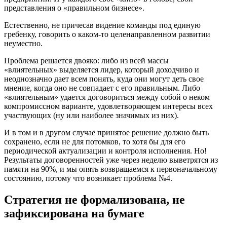
представления о «правильном бизнесе».
Естественно, не причесав видение команды под единую
гребенку, говорить о каком-то целенаправленном развитии
неуместно.
Проблема решается двояко: либо из всей массы
«влиятельных» выделяется лидер, который доходчиво и
неоднозначно дает всем понять, куда они могут деть свое
мнение, когда оно не совпадает с его правильным. Либо
«влиятельным» удается договориться между собой о неком
компромиссном варианте, удовлетворяющем интересы всех
участвующих (ну или наиболее значимых из них).
И в том и в другом случае принятое решение должно быть
сохранено, если не для потомков, то хотя бы для его
периодической актуализации и контроля исполнения. Но!
Результаты договоренностей уже через неделю выветрятся из
памяти на 90%, и мы опять возвращаемся к первоначальному
состоянию, потому что возникает проблема №4.
Стратегия не формализована, не
зафиксирована на бумаге