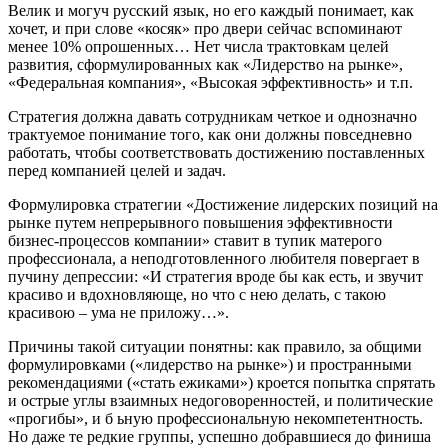
Велик и могуч русский язык, но его каждый понимает, как
хочет, и при слове «косяк» про двери сейчас вспоминают
менее 10% опрошенных… Нет числа трактовкам целей
развития, сформулированных как «Лидерство на рынке»,
«Федеральная компания», «Высокая эффективность» и т.п.
Стратегия должна давать сотрудникам четкое и однозначно
трактуемое понимание того, как они должны повседневно
работать, чтобы соответствовать достижению поставленных
перед компанией целей и задач.
Формулировка стратегии «Достижение лидерских позиций на
рынке путем непрерывного повышения эффективности
бизнес-процессов компании» ставит в тупик матерого
профессионала, а неподготовленного любителя повергает в
пучину депрессии: «И стратегия вроде бы как есть, и звучит
красиво и вдохновляюще, но что с нею делать, с такою
красивою – ума не приложу…».
Причины такой ситуации понятны: как правило, за общими
формулировками («лидерство на рынке») и пространными
рекомендациями («стать ежиками») кроется попытка спрятать
и острые углы взаимных недоговоренностей, и политические
«прогибы», и б ьную профессиональную некомпетентность.
Но даже те редкие группы, успешно добравшиеся до финиша