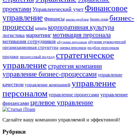
Финансовое
проектами
Управленческий учет
управление
бизнес-
Финансы
бизнес-план
анализ проблем
процессы
корпоративная культура
карьера
мотивация персонала
маркетинг
логистика
мотивация сотрудников
обучение руководителей
обучение персонала
организационная структура
оценка персонала
подбор персонала
стратегическое
продажи
процессный подход
управление
стратегия компании
управление бизнес-процессами
управление
управление
качеством
управление компанией
персоналом
управление
управление процессами
целевое управление
финансами
Сделайте вашу компанию управляемой и эффективной!
Рубрики