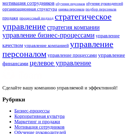
мотивация сотрудников
обучение руководителей
обучение персонала
организационная структура
оценка персонала
подбор персонала
стратегическое
продажи
процессный подход
управление
стратегия компании
управление бизнес-процессами
управление
управление
качеством
управление компанией
персоналом
управление
управление процессами
целевое управление
финансами
Сделайте вашу компанию управляемой и эффективной!
Рубрики
Бизнес-процессы
Корпоративная культура
Маркетинг и продажи
Мотивация сотрудников
Обучение руководителей