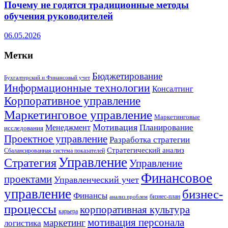
Почему не годятся традиционные методы
обучения руководителей
06.05.2026
Метки
Бюджетирование
Бухгалтерский и Финансовый учет
Информационные технологии
Консалтинг
Корпоративное управление
Маркетинговое управление
Маркетинговые
Мотивация
Планирование
Менеджмент
исследования
Проектное управление
Разработка стратегии
Стратегический анализ
Сбалансированная система показателей
Управление
Стратегия
Управление
Финансовое
проектами
Управленческий учет
управление
бизнес-
Финансы
бизнес-план
анализ проблем
процессы
корпоративная культура
карьера
мотивация персонала
маркетинг
логистика