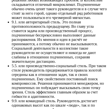
решении любых возникающих проблем. В коллективе
складывается отличный микроклимат. Подчиненные
обычно очень ценят такого руководителя и в случае чего
стоят за него горой, однако отдельный ряд работников
может пользоваться его чрезмерной мягкостью.
9.1. или авторитарный стиль. Это полная
противоположность предыдущему. Во главу угла
ставится задача или производственный процесс,
подчиненные беспрекословно выполняют данные
распоряжения. Их мнения и идеи в расчёт не
принимаются, а потому обычно не высказываются.
Социальной деятельности в коллективе такие
руководители не осуществляют и никогда не дают
слабины в отношении подчиненных, сохраняя
значительную дистанцию.
5.5. или производственно-социальный стиль. При таком
стиле руководитель придерживается правила золотой
середины как в отношении задач, так и своих
подчиненных. Ему свойственен постоянный поиск
компромиссов. Решения принимаются менеджером, но
подчиненных он побуждает высказывать свою точку
зрения. Стиль эффективен главным образом за счет
гибкости и адаптивности.
9.9. или командный стиль. Руководитель достигает
одинаковых высот как по шкале «люди», так и по