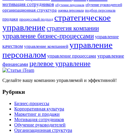
мотивация сотрудников
обучение руководителей
обучение персонала
организационная структура
оценка персонала
подбор персонала
стратегическое
продажи
процессный подход
управление
стратегия компании
управление бизнес-процессами
управление
управление
качеством
управление компанией
персоналом
управление
управление процессами
целевое управление
финансами
Сделайте вашу компанию управляемой и эффективной!
Рубрики
Бизнес-процессы
Корпоративная культура
Маркетинг и продажи
Мотивация сотрудников
Обучение руководителей
Организационная структура