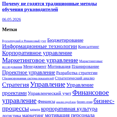
Почему не годятся традиционные методы
обучения руководителей
06.05.2026
Метки
Бюджетирование
Бухгалтерский и Финансовый учет
Информационные технологии
Консалтинг
Корпоративное управление
Маркетинговое управление
Маркетинговые
Мотивация
Планирование
Менеджмент
исследования
Проектное управление
Разработка стратегии
Стратегический анализ
Сбалансированная система показателей
Управление
Стратегия
Управление
Финансовое
проектами
Управленческий учет
управление
бизнес-
Финансы
бизнес-план
анализ проблем
процессы
корпоративная культура
карьера
мотивация персонала
маркетинг
логистика