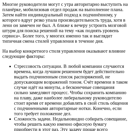
Многие руководители могут с утра авторитарно выступить на
планёрке, мобилизовав отдел продаж на выполнение плана.
Затем найти индивидуальный подход к подчинённому, у
которого вдруг резко упала производительность труда, хотя в
лени он замечен не был. А ближе к вечеру устроить мозговой
штурм для поиска решений на тему «как поднять уровень
сервиса». Более того, у многих именно так и выглядит
типичная смена стилей управления в течение дня.
На выбор конкретного стиля управления оказывают влияние
следующие факторы:
Стрессовость ситуации. В любой компании случаются
времена, когда лучшим решением будет действительно
выдать подчиненным список распоряжений, не
допускающим возражений тоном. Счёт времени в таком
случае идёт на минуты, а бесконечные совещания
сильно замедляют процесс. Чтобы сохранить компанию
на плаву, даже наиболее либеральному руководителю
стоит время от времени добавлять в свой стиль общения
с подчиненными авторитарные нотки. Конечно, если
того требует положение дел.
Сложность задачи. Недальновидно собирать совещание,
чтобы решить какую именно офисную бумагу
приобрести в этот раз. Эту задачу проще всего