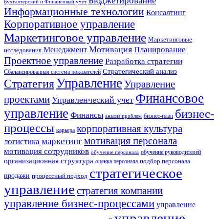
Бюджетирование
Бухгалтерский и Финансовый учет
Информационные технологии
Консалтинг
Корпоративное управление
Маркетинговое управление
Маркетинговые
Мотивация
Планирование
Менеджмент
исследования
Проектное управление
Разработка стратегии
Стратегический анализ
Сбалансированная система показателей
Управление
Стратегия
Управление
Финансовое
проектами
Управленческий учет
управление
бизнес-
Финансы
бизнес-план
анализ проблем
процессы
корпоративная культура
карьера
мотивация персонала
маркетинг
логистика
мотивация сотрудников
обучение руководителей
обучение персонала
организационная структура
оценка персонала
подбор персонала
стратегическое
продажи
процессный подход
управление
стратегия компании
управление бизнес-процессами
управление
управление