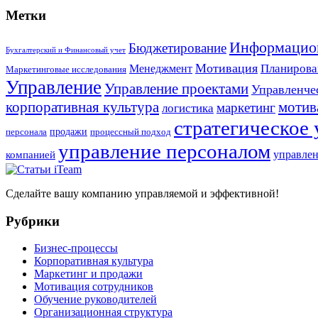
Метки
Информацио
Бюджетирование
Бухгалтерский и Финансовый учет
Мотивация
Планирова
Менеджмент
Маркетинговые исследования
Управление
Управление проектами
Управленче
корпоративная культура
мотив
маркетинг
логистика
стратегическое
продажи
персонала
процессный подход
управление персоналом
компанией
управлен
Сделайте вашу компанию управляемой и эффективной!
Рубрики
Бизнес-процессы
Корпоративная культура
Маркетинг и продажи
Мотивация сотрудников
Обучение руководителей
Организационная структура