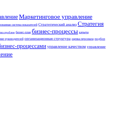
Маркетинговое управление
авление
Стратегия
Стратегический анализ
ованная система показателей
бизнес-процессы
бизнес-план
карьера
лиз проблем
организационная структура
ние руководителей
оценка персонала
подбор
бизнес-процессами
управление качеством
управление
ление