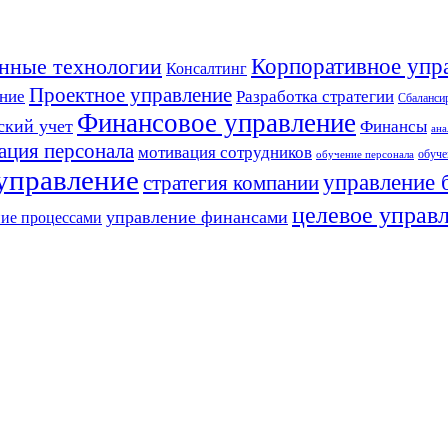
Корпоративное упр
нные технологии
Консалтинг
Проектное управление
Разработка стратегии
ние
Сбалансир
Финансовое управление
ский учет
Финансы
ана
ация персонала
мотивация сотрудников
обуче
обучение персонала
 управление
управление 
стратегия компании
целевое управ
управление финансами
ие процессами