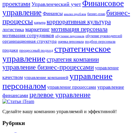
Финансовое
проектами
Управленческий учет
управление
бизнес-
Финансы
бизнес-план
анализ проблем
процессы
корпоративная культура
карьера
мотивация персонала
маркетинг
логистика
мотивация сотрудников
обучение руководителей
обучение персонала
организационная структура
оценка персонала
подбор персонала
стратегическое
продажи
процессный подход
управление
стратегия компании
управление бизнес-процессами
управление
управление
качеством
управление компанией
персоналом
управление
управление процессами
целевое управление
финансами
Сделайте вашу компанию управляемой и эффективной!
Рубрики