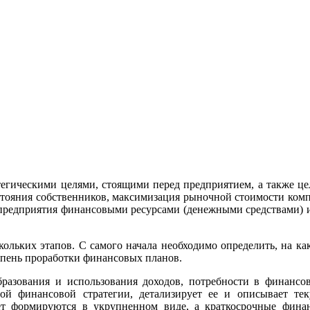
тегическими целями, стоящими перед предприятием, а также це
стояния собственников, максимизация рыночной стоимости ком
 предприятия финансовыми ресурсами (денежными средствами) 
кольких этапов. С самого начала необходимо определить, на ка
степень проработки финансовых планов.
разования и использования доходов, потребности в финансо
чной финансовой стратегии, детализирует ее и описывает т
ет формируются в укрупненном виде, а краткосрочные фин