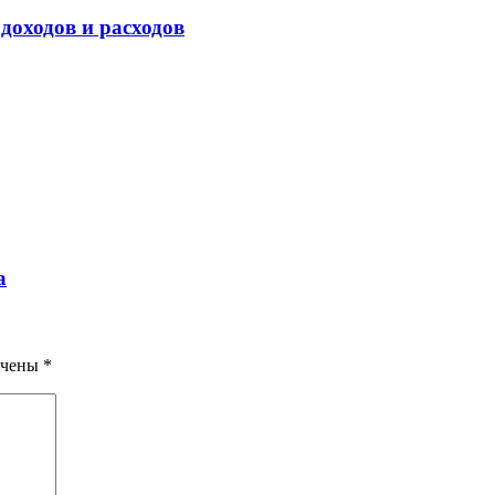
доходов и расходов
а
ечены
*