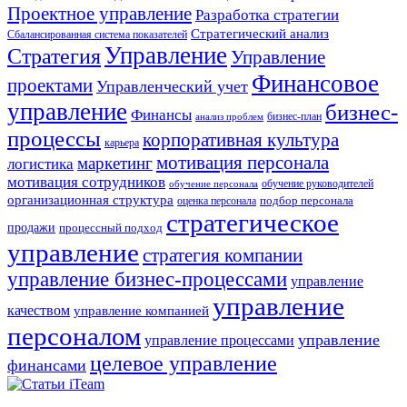
Проектное управление
Разработка стратегии
Стратегический анализ
Сбалансированная система показателей
Управление
Стратегия
Управление
Финансовое
проектами
Управленческий учет
управление
бизнес-
Финансы
бизнес-план
анализ проблем
процессы
корпоративная культура
карьера
мотивация персонала
маркетинг
логистика
мотивация сотрудников
обучение руководителей
обучение персонала
организационная структура
оценка персонала
подбор персонала
стратегическое
продажи
процессный подход
управление
стратегия компании
управление бизнес-процессами
управление
управление
качеством
управление компанией
персоналом
управление
управление процессами
целевое управление
финансами