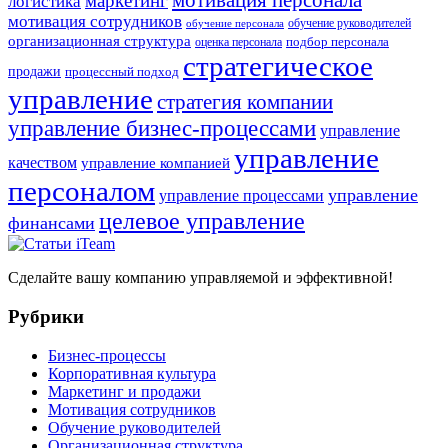
маркетинг
логистика
мотивация сотрудников
обучение руководителей
обучение персонала
организационная структура
оценка персонала
подбор персонала
стратегическое
продажи
процессный подход
управление
стратегия компании
управление бизнес-процессами
управление
управление
качеством
управление компанией
персоналом
управление
управление процессами
целевое управление
финансами
Сделайте вашу компанию управляемой и эффективной!
Рубрики
Бизнес-процессы
Корпоративная культура
Маркетинг и продажи
Мотивация сотрудников
Обучение руководителей
Организационная структура