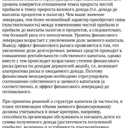
уровень измеряется отношением темпа прироста чистой
прибыли к темпу прироста валового дохода (т.е. дохода до
выплаты процентов и налогов). Чем выше значение
левериджа, тем более нелинейный характер приобретает связь
(чувствительность) между изменениями чистой прибыли и
прибыли до выплаты налогов и процентов, а следовательно,
тем больший риск его неполучения. Уровень финансового
левериджа возрастает с увеличением доли заемного капитала.
Вывод: эффект финансового рычага проявляется в том, что
увеличение доли долгосрочных заемных средств приводит к
повышению рентабельности собственного капитала, однако
вместе с тем происходит возрастание степени финансового
риска (риска по доходам держателей акций), т.е. возникает
альтернатива риска и ожидаемого дохода. Поэтому
финансовым менеджерам необходимо отрегулировать
соотношение собственного и заемного капиталов (а
соответственно, и эффект финансового левериджа) до
оптимального.
При принятии решений о структуре капитала (в частности, в
плане оптимизации объема заемного финансирования)
должны учитываться и иные критерии, например,
способность организации обслуживать и погашать долги из
суммы полученного дохода (достаточность полученной
прибыли), величины и устойчивость прогнозируемых