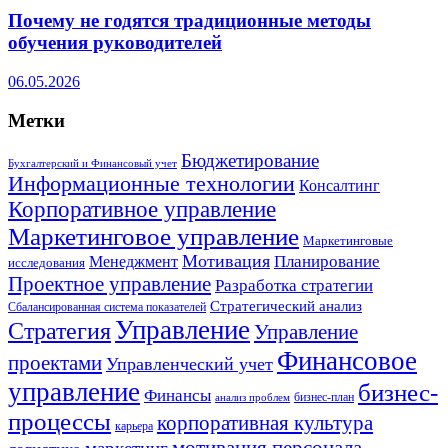
Почему не годятся традиционные методы
обучения руководителей
06.05.2026
Метки
Бюджетирование
Бухгалтерский и Финансовый учет
Информационные технологии
Консалтинг
Корпоративное управление
Маркетинговое управление
Маркетинговые
Мотивация
Планирование
Менеджмент
исследования
Проектное управление
Разработка стратегии
Стратегический анализ
Сбалансированная система показателей
Управление
Стратегия
Управление
Финансовое
проектами
Управленческий учет
управление
бизнес-
Финансы
бизнес-план
анализ проблем
процессы
корпоративная культура
карьера
мотивация персонала