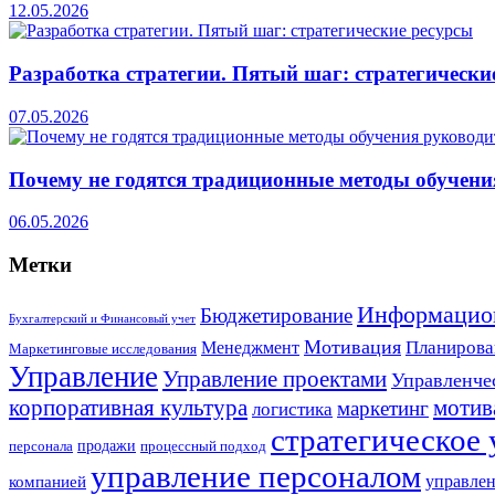
12.05.2026
Разработка стратегии. Пятый шаг: стратегически
07.05.2026
Почему не годятся традиционные методы обучени
06.05.2026
Метки
Информацио
Бюджетирование
Бухгалтерский и Финансовый учет
Мотивация
Планирова
Менеджмент
Маркетинговые исследования
Управление
Управление проектами
Управленче
корпоративная культура
мотив
маркетинг
логистика
стратегическое
продажи
персонала
процессный подход
управление персоналом
компанией
управлен