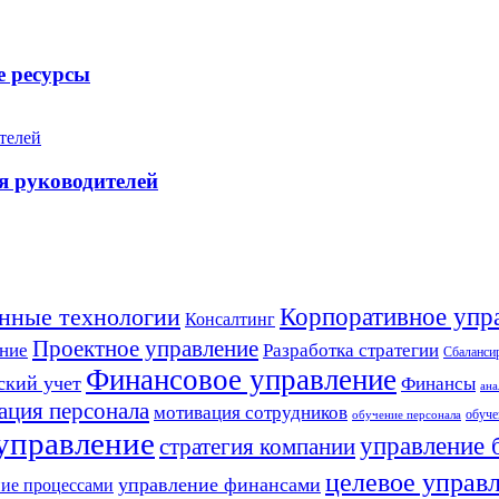
е ресурсы
я руководителей
Корпоративное упр
нные технологии
Консалтинг
Проектное управление
Разработка стратегии
ние
Сбалансир
Финансовое управление
ский учет
Финансы
ана
ация персонала
мотивация сотрудников
обуче
обучение персонала
 управление
управление 
стратегия компании
целевое управ
управление финансами
ие процессами