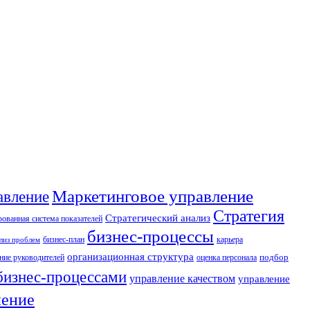
Маркетинговое управление
авление
Стратегия
Стратегический анализ
ованная система показателей
бизнес-процессы
бизнес-план
карьера
лиз проблем
организационная структура
ние руководителей
оценка персонала
подбор
бизнес-процессами
управление качеством
управление
ление