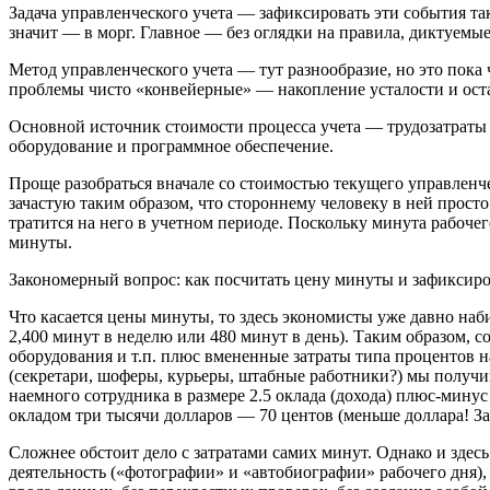
Задача управленческого учета — зафиксировать эти события та
значит — в морг. Главное — без оглядки на правила, диктуемы
Метод управленческого учета — тут разнообразие, но это пок
проблемы чисто «конвейерные» — накопление усталости и оста
Основной источник стоимости процесса учета — трудозатрат
оборудование и программное обеспечение.
Проще разобраться вначале со стоимостью текущего управленче
зачастую таким образом, что стороннему человеку в ней просто
тратится на него в учетном периоде. Поскольку минута рабоче
минуты.
Закономерный вопрос: как посчитать цену минуты и зафиксиро
Что касается цены минуты, то здесь экономисты уже давно наби
2,400 минут в неделю или 480 минут в день). Таким образом, 
оборудования и т.п. плюс вмененные затраты типа процентов 
(секретари, шоферы, курьеры, штабные работники?) мы получим
наемного сотрудника в размере 2.5 оклада (дохода) плюс-минус
окладом три тысячи долларов — 70 центов (меньше доллара! За
Сложнее обстоит дело с затратами самих минут. Однако и здес
деятельность («фотографии» и «автобиографии» рабочего дня),