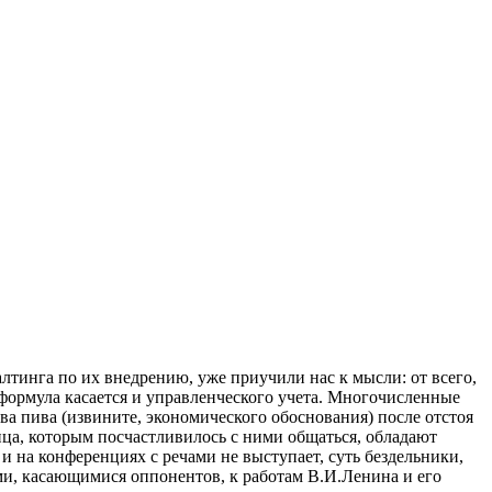
тинга по их внедрению, уже приучили нас к мысли: от всего,
формула касается и управленческого учета. Многочисленные
ва пива (извините, экономического обоснования) после отстоя
ица, которым посчастливилось с ними общаться, обладают
и на конференциях с речами не выступает, суть бездельники,
ми, касающимися оппонентов, к работам В.И.Ленина и его