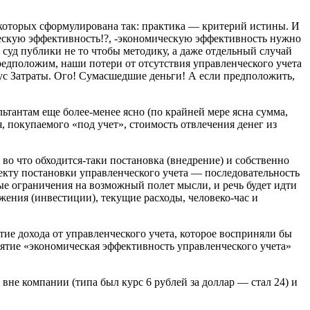
 которых сформулирована так: практика — критерий истины. И
ическую эффективность!?, -экономическую эффективность нужно
 суд публики не то чтобы методику, а даже отдельный случай
редположим, наши потери от отсутствия управленческого учета
с Затраты. Ого! Сумасшедшие деньги! А если предположить,
ьтантам еще более-менее ясно (по крайней мере ясна сумма,
, покупаемого «под учет», стоимость отвлечения денег из
 во что обходится-таки постановка (внедрение) и собственно
оекту постановки управленческого учета — последовательность
ые ограничения на возможный полет мысли, и речь будет идти
жения (инвестиции), текущие расходы, человеко-час и
тие дохода от управленческого учета, которое восприняли бы
онятие «экономическая эффективность управленческого учета»
вне компании (типа был курс 6 рублей за доллар — стал 24) и