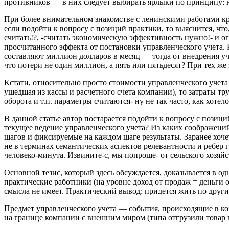
противников — в них следует выбирать ярлыки по принципу: не
При более внимательном знакомстве с ленинскими работами к
если подойти к вопросу с позиций практики, то выяснится, ч
считать!?, -считать экономическую эффективность нужно!- и ог
просчитанного эффекта от постановки управленческого учета. 
составляют миллион долларов в месяц — тогда от внедрения 
что потери не один миллион, а пять или пятьдесят? При тех же
Кстати, относительно просто стоимости управленческого учета 
ушедшая из кассы и расчетного счета компании), то затраты тр
оборота и т.п. параметры считаются- ну не так часто, как хотело
В данной статье автор постарается подойти к вопросу с позици
текущее ведение управленческого учета? Из каких соображени
шагов и фиксируемые на каждом шаге результаты. Заранее хоче
не в терминах семантических аспектов релевантности и ребер г
человеко-минута. Извините-с, мы попроще- от сельского хозя
Основной тезис, который здесь обсуждается, доказывается в од
практические работники (на уровне доход от продаж = деньги 
смысла не имеет. Практический вывод: придется жить по други
Предмет управленческого учета — события, происходящие в комп
на границе компании с внешним миром (типа отгрузили товар 