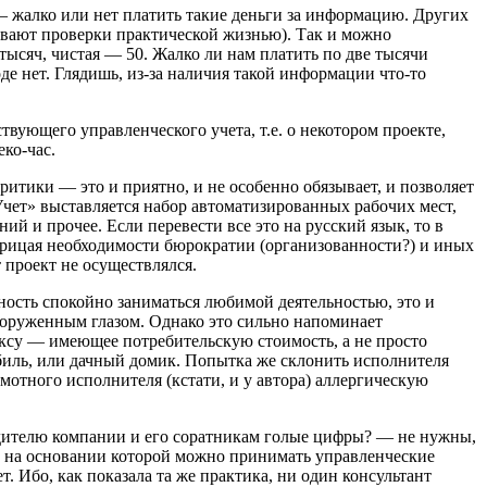
— жалко или нет платить такие деньги за информацию. Других
живают проверки практической жизнью). Так и можно
ысяч, чистая — 50. Жалко ли нам платить по две тысячи
е нет. Глядишь, из-за наличия такой информации что-то
вующего управленческого учета, т.е. о некотором проекте,
ко-час.
критики — это и приятно, и не особенно обязывает, и позволяет
чет» выставляется набор автоматизированных рабочих мест,
й и прочее. Если перевести все это на русский язык, то в
рицая необходимости бюрократии (организованности?) и иных
 проект не осуществлялся.
ность спокойно заниматься любимой деятельностью, это и
вооруженным глазом. Однако это сильно напоминает
арксу — имеющее потребительскую стоимость, а не просто
мобиль, или дачный домик. Попытка же склонить исполнителя
мотного исполнителя (кстати, и у автора) аллергическую
одителю компании и его соратникам голые цифры? — не нужны,
ти, на основании которой можно принимать управленческие
. Ибо, как показала та же практика, ни один консультант