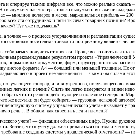
та и оперируя такими цифрами все, что можно реально сказать 
. На выдумки у нас мастера- только выдумки опять же не выдер
нас — миллион долларов в месяц, маржинальная прибыль — 200 т
бо всех ста сотрудниках и пяти тысячах товарных позиций? Врод
 науке»? Тут уже подумаешь?
, а точнее — о процессе упорядочивания и регламентации сущест
 хотя основным носителем стоимости по-прежнему является челове
мы собираемся получить от проекта. Проще всего опять начать с 
обычным рекомендуемым результатом проекта «Управленческий У
ов, нормативных документов, форм, структур, штатных расписани
опку листов формата А4 — большей или меньшей толщины. Не от
кладывающего в проект немалые деньги — чьими бы силами этот
о, получающего гонорар, или внутреннего, получающего возмож
ченных легких и печени? Опять же легко измеряется и виден не
ит собрать что-то реально действующее и полезное (теперь по М
, что же все-таки он будет собирать — грузовик, легковой авто
ает действующую систему управленческого учета» вызывает у гра
чивую речь… В общем, как скрестить лед и пламень?
ленческого учета? — фиксации объективных цифр. Нужны руков
сти. Значит, что к учету должна прилагаться система отчетнос
 требование создания системы управленческой отчетности? — нет