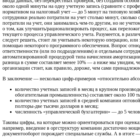
ввода данных, без перекрестных проверок, без создания особой
около одной минуты на одну учетную запись (сравните с проф
нормативом на налоговый учет — до 5 минут на типовую хозяй
сотрудники реально потратили на учет столько минут, сколько
потратили на учет, они занимались чем-то другим, но не учет
о том, как улучшить/рационализировать процесс, как переложить
текущего процесса управленческого учета. Разумеется, в разл
следует решить, стоит ли учитывать некоторую операцию, или
помощью некоторого программного обеспечения. Вопрос отнюдь
ответственности (или по подразделениям) и отдельным сотру
автоматизированной процедурой типа начисления амортизации 
разница в сумме составляет менее 10% — а ниже мы увидим, 
организации стоит, как правило, дороже, чем сами принадлежн
В заключение — несколько цифр-примеров «относительно абсо
количество учетных записей в месяц в крупном производс
обогатительная промышленность) составляет около 100 ты
количество учетных записей в средней компании оптовой 
полторы-две тысячи долларов в месяц;
численность «управленческой бухгалтерии» — до 5 челове
Таковы цифры, на которые можно ориентироваться при оценках
например, введение в оргструктуру компании достаточно мощн
документооборот порождает специальные службы. А в итоге — с