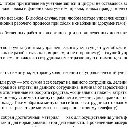
к, чтобы при взгляде на учетные записи и цифры не оставалось 
е налоговым и финансовым учетом: правда, только правда, ничег
а что неважно. В любом случае, при любом методе управленчески
новки рабочего процесса при сбоях в снабжении (документами)
ы собственных работников организации и привлеченных исполн
ского учета (система управленческого учета существует объект
 так не разобраться- как, впрочем, и не стороннему). Текущий у
го времени каждого сотрудника имеет различную стоимость, то п
вать те минуты, которые уходят именно на управленческий учет
ли руку — это сумма всех затрат на данного сотрудника, деленн
собрав все затраты на данного сотрудника, начиная от заработн
на отвлеченные из оборота средства, «социальный пакет», затр
 оценку стоимости минуты рабочего времени. Для справки: стат
 оклад. Таким образом минута российского сотрудника с окладом 
то как три-четыре минуты разговора по сотовому телефону)
ь собран достаточный материал — как для осуществления учета 
 так и для нормирования этой деятельности. Проведенные замеры