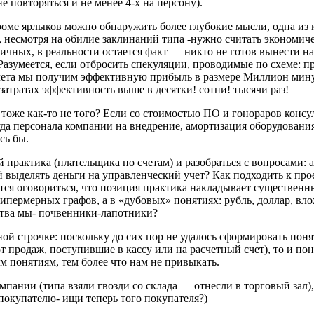
 повторяться и не менее 4-х на персону).
роме ярлыков можно обнаружить более глубокие мысли, одна из
то, несмотря на обилие заклинаний типа -нужно считать эконом
ичных, в реальности остается факт — никто не готов вынести на
Разумеется, если отбросить спекуляции, проводимые по схеме: п
учета мы получим эффективную прибыль в размере Миллион мину
 затратах эффективность выше в десятки! сотни! тысячи раз!
тоже как-то не того? Если со стоимостью ПО и гонораров консул
уда персонала компании на внедрение, амортизация оборудования
сь бы.
й практика (плательщика по счетам) и разобраться с вопросами: а
й выделять деньги на управленческий учет? Как подходить к пр
тся оговориться, что позиция практика накладывает существенн
ипермерных графов, а в «дубовых» понятиях: рубль, доллар, вло
йства мы- почвенники-лапотники?
ной строчке: поскольку до сих пор не удалось сформировать поня
от продаж, поступившие в кассу или на расчетный счет), то и п
м понятиям, тем более что нам не привыкать.
ании (типа взяли гвозди со склада — отнесли в торговый зал), 
покупателю- ищи теперь того покупателя?)