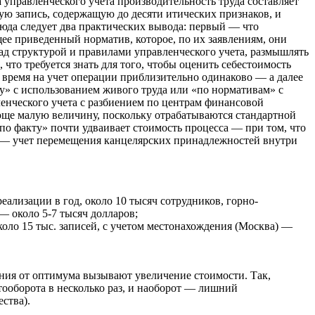
а управленческого учета производительность труда составляет
ю запись, содержащую до десяти итических признаков, и
юда следует два практических вывода: первый — что
щее приведенный норматив, которое, по их заявлениям, они
над структурой и правилами управленческого учета, размышлять
, что требуется знать для того, чтобы оценить себестоимость
 время на учет операции приблизительно одинаково — а далее
ту» с использованием живого труда или «по нормативам» с
енческого учета с разбиением по центрам финансовой
юще малую величину, поскольку отрабатываются стандартной
по факту» почти удваивает стоимость процесса — при том, что
е — учет перемещения канцелярских принадлежностей внутри
ализации в год, около 10 тысяч сотрудников, горно-
— около 5-7 тысяч долларов;
коло 15 тыс. записей, с учетом местонахождения (Москва) —
ния от оптимума вызывают увеличение стоимости. Так,
ооборота в несколько раз, и наоборот — лишний
ства).