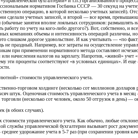
 «управленческой бухгалтерии» и т.п.) организованного процесс
ессиональным нормативом Госбанка СССР — 30 секунд на учетну
ственную операцию, в которой несколько учетных записей). Отс
 они сделали учетных записей, и второй — все время, превышаю
ом (обычные занятия вполне лояльных сотрудников: размышлять 
 работу по учету на кого-либо другого?). Вот, собственно, и все
ичных компаниях объемы и интенсивность операций различны, но
 это слишком дорогое удовольствие. И как учитывать — «по фак
 не праздный. Например, все затраты на осуществление управл
дникам при применении нормативного метода составляют исчеза
или начисления налогов на зарплату. Напротив, «живой» учет «
чему эти проценты соответствуют «в условных единицах». И ещ
ости.
лютной» стоимости управленческого учета.
твенно-торговом холдинге (несколько сот миллионов долларов ре
сяч штук. Оценочная стоимость управленческого учета в месяц 
торговли (несколько сот человек, около 50 отгрузок в день) — о
к (в обоих случаях).
 стоимости управленческого учета. Как обычно, любые отклоне
ой службы управленческой бухгалтерии вызывает рост документ
реднее удорожание учета в 5-7 раз (при сохранении уровня каче