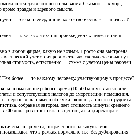
возможностей для двойного толкования. Сказано — в морг,
о кроме правды и здравого смысла.
й учет — это конвейер, и никакого «творчества» — иначе… И
.
ителей — плюс амортизация произведенных инвестиций в
ивно в любой фирме, какую не возьми. Просто она выстроена
правленческий учет стоит ровно столько, сколько часов-минут
олная стоимость, естественно — сумма с учетом цены рабочей
? Тем более — по каждому человеку, участвующему в процессе?
ая на нормативное рабочее время (10,560 минут в месяц или
ой платы и сопутствующих налогов до амортизации помещения,
аты на персонал, напрямую обслуживающий данного сотрудника
истика, собранная автором, дает стоимость минуты среднего
в 200 долларов стоит около 5 центов, а финдиректора с
фактического времени, потраченного на какую-либо
 показывают, что в рамках нормально (т.е. без дублирования