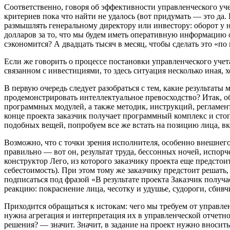
Соответственно, говоря об эффективности управленческого уче
критериев пока что найти не удалось (вот придумать — это да
размышлять генеральному директору или инвестору: оборот у 
долларов за то, что мы будем иметь оперативную информацию о
сэкономится? А двадцать тысяч в месяц, чтобы сделать это «по
Если же говорить о процессе постановки управленческого учета
связанном с инвестициями, то здесь ситуация несколько иная,
В первую очередь следует разобраться с тем, какие результаты 
продемонстрировать интеллектуальное превосходство? Итак, 
программных модулей, а также методик, инструкций, регламент
конце проекта заказчик получает программный комплекс и ст
подобных вещей, попробуем все же встать на позицию лица, в
Возможно, что с точки зрения исполнителя, особенно внешнег
правильно — вот он, результат труда, бессонных ночей, испор
конструктор Лего, из которого заказчику проекта еще предсто
себестоимость). При этом тому же заказчику предстоит решать
подписаться под фразой «В результате проекта Заказчик получ
реакцию: покраснение лица, чесотку и удушье, судороги, сбив
Приходится обращаться к истокам: чего мы требуем от управ
нужна агрегация и интерпретация их в управленческой отчетно
решения? — значит. Значит, в задание на проект нужно вносить