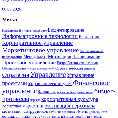
06.05.2026
Метки
Бюджетирование
Бухгалтерский и Финансовый учет
Информационные технологии
Консалтинг
Корпоративное управление
Маркетинговое управление
Маркетинговые
Мотивация
Планирование
Менеджмент
исследования
Проектное управление
Разработка стратегии
Стратегический анализ
Сбалансированная система показателей
Управление
Стратегия
Управление
Финансовое
проектами
Управленческий учет
управление
бизнес-
Финансы
бизнес-план
анализ проблем
процессы
корпоративная культура
карьера
мотивация персонала
маркетинг
логистика
мотивация сотрудников
обучение руководителей
обучение персонала
организационная структура
оценка персонала
подбор персонала