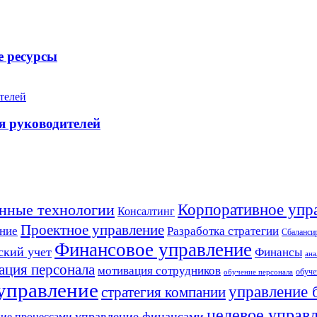
е ресурсы
я руководителей
Корпоративное упр
нные технологии
Консалтинг
Проектное управление
Разработка стратегии
ние
Сбалансир
Финансовое управление
ский учет
Финансы
ана
ация персонала
мотивация сотрудников
обуче
обучение персонала
 управление
управление 
стратегия компании
целевое управ
управление финансами
ие процессами