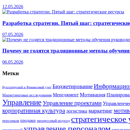
12.05.2026
Разработка стратегии. Пятый шаг: стратегически
07.05.2026
Почему не годятся традиционные методы обучени
06.05.2026
Метки
Информацио
Бюджетирование
Бухгалтерский и Финансовый учет
Мотивация
Планирова
Менеджмент
Маркетинговые исследования
Управление
Управление проектами
Управленче
корпоративная культура
мотив
маркетинг
логистика
стратегическое
продажи
персонала
процессный подход
управление персоналом
компанией
управлен