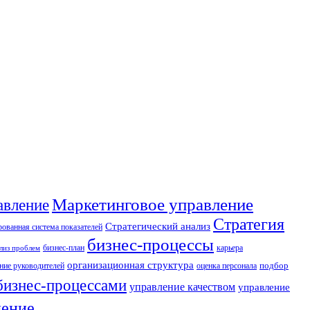
Маркетинговое управление
авление
Стратегия
Стратегический анализ
ованная система показателей
бизнес-процессы
бизнес-план
карьера
лиз проблем
организационная структура
ние руководителей
оценка персонала
подбор
бизнес-процессами
управление качеством
управление
ление