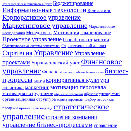
Бюджетирование
Бухгалтерский и Финансовый учет
Информационные технологии
Консалтинг
Корпоративное управление
Маркетинговое управление
Маркетинговые
Мотивация
Планирование
Менеджмент
исследования
Проектное управление
Разработка стратегии
Стратегический анализ
Сбалансированная система показателей
Управление
Стратегия
Управление
Финансовое
проектами
Управленческий учет
управление
бизнес-
Финансы
бизнес-план
анализ проблем
процессы
корпоративная культура
карьера
мотивация персонала
маркетинг
логистика
мотивация сотрудников
обучение руководителей
обучение персонала
организационная структура
оценка персонала
подбор персонала
стратегическое
продажи
процессный подход
управление
стратегия компании
управление бизнес-процессами
управление