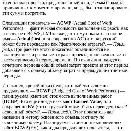
то есть план проекта, представленный в виде сумм бюджета,
привязанных к моментам времени, когда было запланировано
эти суммы потратить.
Следующий показатель —
ACWP
(Actual Cost of Work
Performed) — фактическая стоимость выполненных работ. Как
и в случае с BCWS, PMI также дал этому показателю новое
имя —
Actual Cost
, или сокращенно
AC
(что на русский
может быть переведено как ?фактические затраты?. —
Прим.
ред.
). При расчете этого показателя объединяются не
планируемые, а реальные затраты проекта, произведенные за
рассматриваемый период времени. По окончании каждого
отчетного периода общий объем затрат проекта за этот период
добавляется к общему объему затрат за предыдущие отчетные
периоды.
И наконец, третий показатель, который чуть сложнее
предыдущих, —
BCWP
(Budgeted Cost of Work Performed) —
планируемая (сметная) стоимость выполненных работ
(
ПСВР
). Его еще иногда называют
Earned Value
, или
сокращенно
EV
(что на русский может быть переведено как ?
освоенный объем?. —
Прим. ред.
). Этот показатель дал
название и методу освоенного объема, и отчету по
освоенному объему. Планируемая стоимость выполненных
работ BCWP (EV), как и два предыдущих показателя, — это