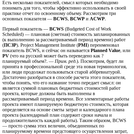
Есть несколько показателей, смысл которых необходимо
понимать для того, чтобы эффективно использовать в своей
практике отчет по освоенному объему. Рассмотрим три
основных показателя —
BCWS
,
BCWP
и
ACWP
.
Первый показатель —
BCWS
(Budgeted Cost of Work
Scheduled) — плановая (сметная) стоимость запланированных
(к выполнению за рассматриваемый период времени) работ
(
ПСЗР
). Project Management Institute (
PMI
) переименовал
показатель BCWS, и сейчас он называется
Planned Value
, или
PV
(что на русский может быть переведено как ?
планируемый объем?. —
Прим. ред.
). Посмотрим, будет ли
принята в профессиональной среде эта новая терминология,
или люди продолжат пользоваться старой аббревиатурой.
Достаточно разобраться в способе расчета этого показателя,
чтобы понять, что его название точно передает смысл: он
является суммой плановых бюджетных стоимостей работ
проекта, которые должны быть выполнены в
рассматриваемый период времени. Все элементарные работы
проекта имеют планируемую бюджетную стоимость, которая
определяется на основе сметы затрат и календарного плана
проекта (календарный план содержит сроки начала и
продолжительность каждой работы). Таким образом, BCWS
— просто сумма этих величин, объединенных по
планируемому времени предстоящего осуществления затрат,