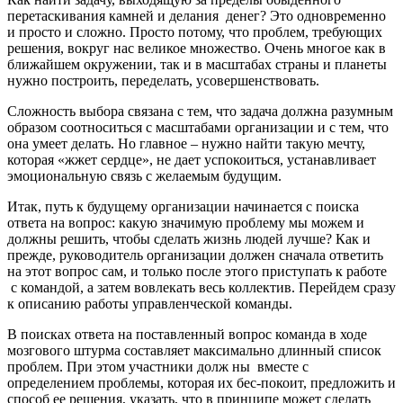
перетаскивания камней и делания денег? Это одновременно
и просто и сложно. Просто потому, что проблем, требующих
решения, вокруг нас великое множество. Очень многое как в
ближайшем окружении, так и в масштабах страны и планеты
нужно построить, переделать, усовершенствовать.
Сложность выбора связана с тем, что задача должна разумным
образом соотноситься с масштабами организации и с тем, что
она умеет делать. Но главное – нужно найти такую мечту,
которая «жжет сердце», не дает успокоиться, устанавливает
эмоциональную связь с желаемым будущим.
Итак, путь к будущему организации начинается с поиска
ответа на вопрос: какую значимую проблему мы можем и
должны решить, чтобы сделать жизнь людей лучше? Как и
прежде, руководитель организации должен сначала ответить
на этот вопрос сам, и только после этого приступать к работе
с командой, а затем вовлекать весь коллектив. Перейдем сразу
к описанию работы управленческой команды.
В поисках ответа на поставленный вопрос команда в ходе
мозгового штурма составляет максимально длинный список
проблем. При этом участники долж ны вместе с
определением проблемы, которая их бес-покоит, предложить и
способ ее решения, указать, что в принципе может сделать