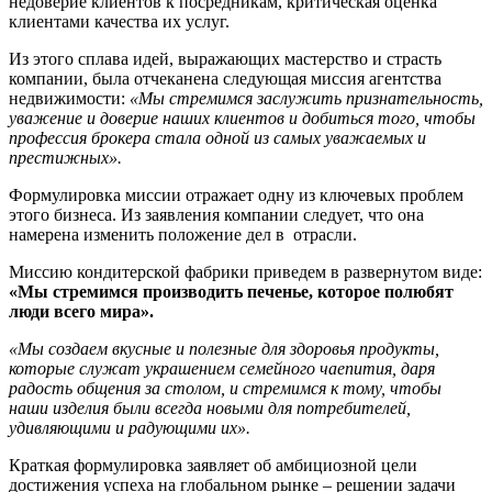
недоверие клиентов к посредникам, критическая оценка
клиентами качества их услуг.
Из этого сплава идей, выражающих мастерство и страсть
компании, была отчеканена следующая миссия агентства
недвижимости:
«Мы стремимся
заслужить признательность,
уважение и доверие наших
клиентов и добиться того, чтобы
профессия брокера
стала одной из самых уважаемых и
престижных».
Формулировка миссии отражает одну из ключевых проблем
этого бизнеса. Из заявления компании следует, что она
намерена изменить положение дел в отрасли.
Миссию кондитерской фабрики приведем в развернутом виде:
«Мы стремимся производить печенье, которое полюбят
люди всего мира».
«Мы создаем вкусные и полезные для здоровья продукты,
которые служат украшением семейного чаепития, даря
радость общения за столом, и стремимся к тому, чтобы
наши изделия были всегда новыми для потребителей,
удивляющими и радующими их».
Краткая формулировка заявляет об амбициозной цели
достижения успеха на глобальном рынке – решении задачи