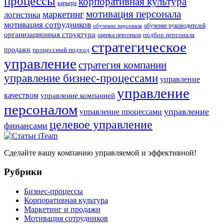
процессы
корпоративная культура
карьера
мотивация персонала
маркетинг
логистика
мотивация сотрудников
обучение руководителей
обучение персонала
организационная структура
оценка персонала
подбор персонала
стратегическое
продажи
процессный подход
управление
стратегия компании
управление бизнес-процессами
управление
управление
качеством
управление компанией
персоналом
управление
управление процессами
целевое управление
финансами
Сделайте вашу компанию управляемой и эффективной!
Рубрики
Бизнес-процессы
Корпоративная культура
Маркетинг и продажи
Мотивация сотрудников