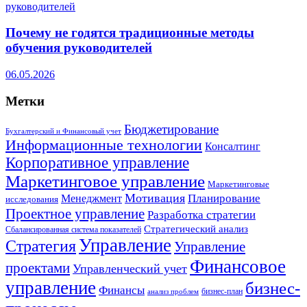
Почему не годятся традиционные методы
обучения руководителей
06.05.2026
Метки
Бюджетирование
Бухгалтерский и Финансовый учет
Информационные технологии
Консалтинг
Корпоративное управление
Маркетинговое управление
Маркетинговые
Мотивация
Планирование
Менеджмент
исследования
Проектное управление
Разработка стратегии
Стратегический анализ
Сбалансированная система показателей
Управление
Стратегия
Управление
Финансовое
проектами
Управленческий учет
управление
бизнес-
Финансы
бизнес-план
анализ проблем