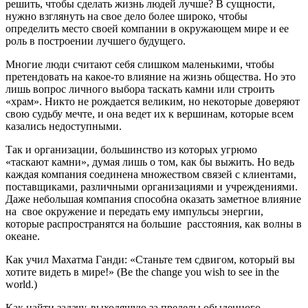
решить, чтобы сделать жизнь людей лучше? В сущности,
нужно взглянуть на свое дело более широко, чтобы
определить место своей компании в окружающем мире и ее
роль в построении лучшего будущего.
Многие люди считают себя слишком маленькими, чтобы
претендовать на какое-то влияние на жизнь общества. Но это
лишь вопрос личного выбора таскать камни или строить
«храм». Никто не рождается великим, но некоторые доверяют
свою судьбу мечте, и она ведет их к вершинам, которые всем
казались недоступными.
Так и организации, большинство из которых угрюмо
«таскают камни», думая лишь о том, как бы выжить. Но ведь
каждая компания соединена множеством связей с клиентами,
поставщиками, различными организациями и учреждениями.
Даже небольшая компания способна оказать заметное влияние
на свое окружение и передать ему импульсы энергии,
которые распространятся на большие расстояния, как волны в
океане.
Как учил Махатма Ганди: «Станьте тем сдвигом, который вы
хотите видеть в мире!» (Be the change you wish to see in the
world.)
Как найти задачу, выходящую за пределы обыденного