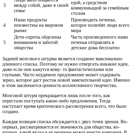
едой, а средством
3
между собой, даже в своей
коммуникаций за семейным
семье
столом
Наши продукты
Производить печенье,
4
неизвестны на мировом
которое полюбят люди всего
рынке
мира
Дети-сироты обделены
Часть произведенного нами
5
вниманием и заботой
печенья отправлять в
общества
детские дома бесплатно
Задачей мозгового штурма является создание максимально
длинного списка. Поэтому не нужно отвергать никакие идеи,
даже если они кажутся кому- то фантастическими или
глупыми. Часто неудачное предложение может содержать
зерно, которое даст росток новой замечательной идее. Именно
в этом заключается ценность коллективного творчества.
Мозговой штурм прекращается лишь после того, как
перестали поступать какие-либо предложения. Тогда
наступает время критического рассмотрения всего, что было
создано.
Каждая позиция списка обсуждается с двух точек зрения. Во-
первых, рассматривается ее значимость для общества, во-
вторых, какой вклад в ее решение может внести компания. В