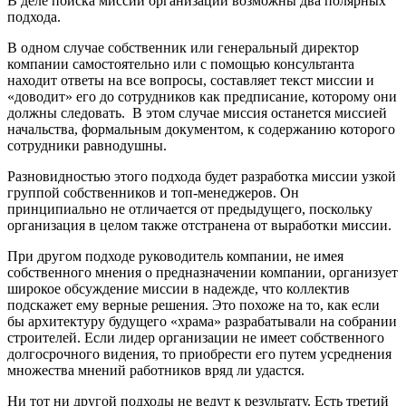
В деле поиска миссии организации возможны два полярных
подхода.
В одном случае собственник или генеральный директор
компании самостоятельно или с помощью консультанта
находит ответы на все вопросы, составляет текст миссии и
«доводит» его до сотрудников как предписание, которому они
должны следовать. В этом случае миссия останется миссией
начальства, формальным документом, к содержанию которого
сотрудники равнодушны.
Разновидностью этого подхода будет разработка миссии узкой
группой собственников и топ-менеджеров. Он
принципиально не отличается от предыдущего, поскольку
организация в целом также отстранена от выработки миссии.
При другом подходе руководитель компании, не имея
собственного мнения о предназначении компании, организует
широкое обсуждение миссии в надежде, что коллектив
подскажет ему верные решения. Это похоже на то, как если
бы архитектуру будущего «храма» разрабатывали на собрании
строителей. Если лидер организации не имеет собственного
долгосрочного видения, то приобрести его путем усреднения
множества мнений работников вряд ли удастся.
Ни тот ни другой подходы не ведут к результату. Есть третий