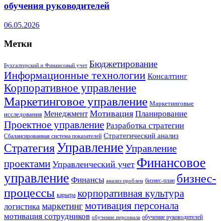
обучения руководителей
06.05.2026
Метки
Бюджетирование
Бухгалтерский и Финансовый учет
Информационные технологии
Консалтинг
Корпоративное управление
Маркетинговое управление
Маркетинговые
Мотивация
Планирование
Менеджмент
исследования
Проектное управление
Разработка стратегии
Стратегический анализ
Сбалансированная система показателей
Управление
Стратегия
Управление
Финансовое
проектами
Управленческий учет
управление
бизнес-
Финансы
бизнес-план
анализ проблем
процессы
корпоративная культура
карьера
мотивация персонала
маркетинг
логистика
мотивация сотрудников
обучение руководителей
обучение персонала