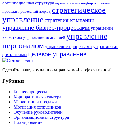
организационная структура
оценка персонала
подбор персонала
стратегическое
продажи
процессный подход
управление
стратегия компании
управление бизнес-процессами
управление
управление
качеством
управление компанией
персоналом
управление
управление процессами
целевое управление
финансами
Сделайте вашу компанию управляемой и эффективной!
Рубрики
Бизнес-процессы
Корпоративная культура
Маркетинг и продажи
Мотивация сотрудников
Обучение руководителей
Организационная структура
Планирование