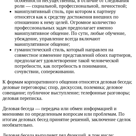
особенности несущественны, в отличие от следования
роли — социальной, профессиональной, личностной;
манипулятивный стиль, при котором к партнеру
относятся как к средству достижения внешних по
отношению к нему целей. Огромное количество
профессиональных задач предполагает именно
манипулятивное общение. По сути, любые обучение,
убеждение, управление всегда включают
манипулятивное общение;
гуманистический стиль, который направлен на
совместное изменение представлений обоих партнеров,
предполагает удовлетворение такой человеческой
потребности, как потребность в понимании,
сочувствии, сопереживании.
К формам корпоративного общения относятся деловая беседа;
деловые переговоры; спор, дискуссия, полемика; деловое
совещание; публичное выступление; телефонные разговоры;
деловая переписка.
Деловая беседа — передача или обмен информацией и
мнениями по определенным вопросам или проблемам. По
итогам деловых бесед принятие решений, заключение сделок
необязательно.
Деловая беседа выполняет ряд функций, в том числе: