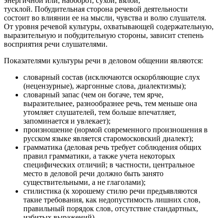
энергичной или, наоборот, сухой, вялой,
тусклой. Побудительная сторона речевой деятельности
состоит во влиянии ее на мысли, чувства и волю слушателя.
От уровня речевой культуры, охватывающей содержательную,
выразительную и побудительную стороны, зависит степень
восприятия речи слушателями.
Показателями культуры речи в деловом общении являются:
словарный состав (исключаются оскорбляющие слух
(нецензурные), жаргонные слова, диалектизмы);
словарный запас (чем он богаче, тем ярче,
выразительнее, разнообразнее речь, тем меньше она
утомляет слушателей, тем больше впечатляет,
запоминается и увлекает);
произношение (нормой современного произношения в
русском языке является старомосковский диалект);
грамматика (деловая речь требует соблюдения общих
правил грамматики, а также учета некоторых
специфических отличий; в частности, центральное
место в деловой речи должно быть занято
существительными, а не глаголами);
стилистика (к хорошему стилю речи предъявляются
такие требования, как недопустимость лишних слов,
правильный порядок слов, отсутствие стандартных,
избитых выражений).