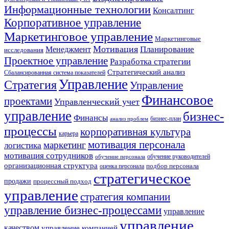
Информационные технологии
Консалтинг
Корпоративное управление
Маркетинговое управление
Маркетинговые
Мотивация
Планирование
Менеджмент
исследования
Проектное управление
Разработка стратегии
Стратегический анализ
Сбалансированная система показателей
Управление
Стратегия
Управление
Финансовое
проектами
Управленческий учет
управление
бизнес-
Финансы
бизнес-план
анализ проблем
процессы
корпоративная культура
карьера
мотивация персонала
маркетинг
логистика
мотивация сотрудников
обучение руководителей
обучение персонала
организационная структура
оценка персонала
подбор персонала
стратегическое
продажи
процессный подход
управление
стратегия компании
управление бизнес-процессами
управление
управление
качеством
управление компанией