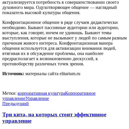
актуализируется потребность в совершенствовании своего
духовного мира. Одухотворяющее общение — наглядный
показатель высокой культуры общения.
Конфронтационное общение в ряде случаев дидактически
необходимо. Бывают пассивные аудитории или аудитории,
которые, как говорят, ничем не удивишь. Бывают темы
выступления, которые не вызывают у людей по самым разным
причинам живого интереса. Конфронтационная манера
общения используется для активизации внимания людей,
втягивая их в обсуждение проблемы, она наиболее
предрасполагает к возникновению дискуссий, к
противоборству различных точек зрения.
Источник:
материалы сайта elitarium.ru
Метки:
корпоративная культура
Корпоративное
управление
Управление
Предыдущий
Три кита, на которых стоит эффективное
управление