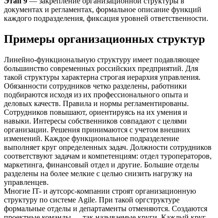
Этап 9
— закрепление организационной структуры в
документах и регламентах, формальное описание функций
каждого подразделения, фиксация уровней ответственности.
Примеры организационных структур
Линейно-функциональную структуру имеет подавляющее
большинство современных российских предприятий. Для
такой структуры характерна строгая иерархия управления.
Обязанности сотрудников четко разделены, работники
подбираются исходя из их профессионального опыта и
деловых качеств. Правила и нормы регламентированы.
Сотрудников повышают, ориентируясь на их умения и
навыки. Интересы собственников совпадают с целями
организации. Решения принимаются с учетом внешних
изменений. Каждое функциональное подразделение
выполняет круг определенных задач. Должности сотрудников
соответствуют задачам и компетенциям: отдел туроператоров,
маркетинга, финансовый отдел и другие. Большие отделы
разделены на более мелкие с целью снизить нагрузку на
управленцев.
Многие IT- и аутсорс-компании строят организационную
структуру по системе Agile. При такой оргструктуре
формальные отделы и департаменты отменяются. Создаются
проектные команды — так называемые круги. Каждый круг