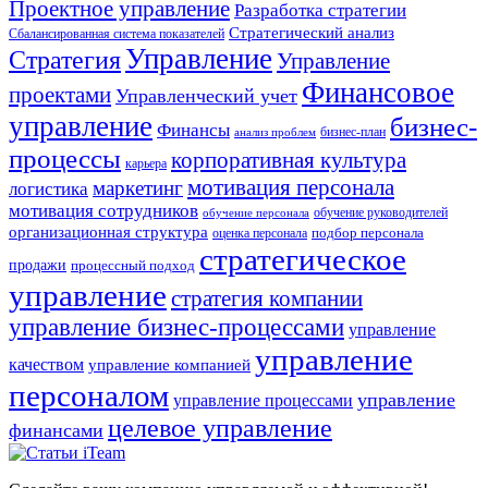
Проектное управление
Разработка стратегии
Стратегический анализ
Сбалансированная система показателей
Управление
Стратегия
Управление
Финансовое
проектами
Управленческий учет
управление
бизнес-
Финансы
бизнес-план
анализ проблем
процессы
корпоративная культура
карьера
мотивация персонала
маркетинг
логистика
мотивация сотрудников
обучение руководителей
обучение персонала
организационная структура
оценка персонала
подбор персонала
стратегическое
продажи
процессный подход
управление
стратегия компании
управление бизнес-процессами
управление
управление
качеством
управление компанией
персоналом
управление
управление процессами
целевое управление
финансами