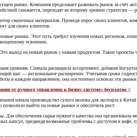
ущем рынке. Компания продолжает развивать рынок за счёт акт
действий снижается, переходят ко второму уровню стратегии — 
тор смазочных материалов. Проведя опрос своих клиентов, комп
укт для своих клиентов.
новые рынки. Этот путь требует изучения новых регионов, пон
олноценному освоению.
 Это выход на новый рынок с новым продуктом. Такие проекты ч
ным уровням. Сначала расширила ассортимент, добавив йогурты 
ующий шаг — региональное расширение. Учитывая сроки годно
боты в каждом направлении, она постепенно освоила эти рынки
нии от ручного управления к бизнес-системе» бесплатно >
пания начала производство сухого молока для экспорта в Кита
 позволило выйти на новые рынки и обеспечить рост.
зы. Для обеспечения сырья нужного качества она организовала
ых капсул, предвидя возможные проблемы с доступом к кофе, п