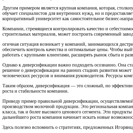
Другим примером является крупная компания, которая, столкн
обучает специалистов для внутренних нужд, но и предоставля
корпоративный университет как самостоятельное бизнес-напра
Компании, стремящиеся контролировать качество и себестоимо
строительных материалов, может построить современный завод
огичная ситуация возникает у компаний, занимающихся дистри
обеспечить контроль качества и оптимальные цены. Чтобы вый
работать с крупными клиентами, расширять рынок сбыта и разв
Однако к диверсификации важно подходить осознанно. Она ста
решение о диверсификации на ранних стадиях развития может 
человеческих ресурсов и внимания руководителя. Ресурсы комп
Таким образом, диверсификация — это сложный, но эффективны
роста и стабильности компании.
Приведу пример правильной диверсификации, осуществляемой 
производством молочной продукции. Это региональная компани
класса, так и более высокого ценового сегмента. Эти продук
дальнейшего роста компания начинает искать новые возможнос
Здесь полезно вспомнить о стратегиях, предложенных Игорянц