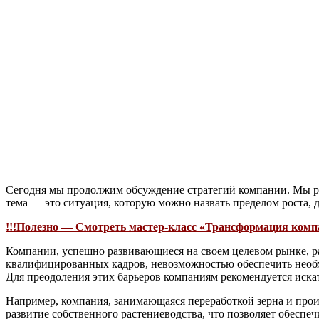
Сегодня мы продолжим обсуждение стратегий компании. Мы ра
тема — это ситуация, которую можно назвать пределом роста, 
!!!Полезно — Смотреть мастер-класс «Трансформация компа
Компании, успешно развивающиеся на своем целевом рынке, ра
квалифицированных кадров, невозможностью обеспечить необх
Для преодоления этих барьеров компаниям рекомендуется иск
Например, компания, занимающаяся переработкой зерна и произ
развитие собственного растениеводства, что позволяет обеспеч