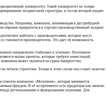
орпоративный университет. Такой университет не только
формированию холдинговой структуры, в состав которой входит
изводства. Например, компания, занимающаяся дистрибуцией
м образом превратиться в торгово-производственный холдинг.
дпочитают работать с производителями, которые могут
 и становится производителем. Это дает ей возможность
основное направление стабильно и успешно. Поспешное
являются малые проекты, которые требуют инвестиций,
 компания может оказаться на грани банкротства.
а четкую стратегию. Только в этом случае она станет залогом
м условную компанию «Молочник», которая занимается
аемым брендом. В её ассортименте есть продукция как эконом-
ен между региональными и федеральными игроками. Для