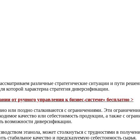
ссматриваем различные стратегические ситуации и пути решени
для которой характерна стратегия диверсификации.
нии от ручного управления к бизнес-системе» бесплатно >
но или поздно сталкиваются с ограничениями. Эти ограничения
одимое качество или себестоимость продукции, а также с огра
ать возможности диверсификации.
водством этанола, может столкнуться с трудностями в получени
ить стабильное качество и предсказуемую себестоимость сырья.