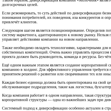
Таким образом, диверсификация компании «Молочник» являетс
долгосрочных целей.
Если резюмировать, то суть действий по диверсификации бизн
понимания потребителей, их поведения, иза конкурентов и оп
привлечёт клиентов.
Следующим шагом является позиционирование. Определив потр
систему маркетинга, адаптированную к новому рынку. Нельзя п
управляет действиями компании на новом направлении.
Также необходимо овладеть технологиями, характерными для 
собственных компетенций. Очень важно управлять процессом в
проекта должен быть руководитель, команда и ресурсы. Без чёт
Ещё одним важным этапом является создание корпоративной с
компанию в холдинг. Для эффективного управления требуется н
принятием решений о развитии или сворачивании тех или ины
Каждая бизнес-единица должна быть ориентирована на свой це
обслуживающие подразделения, такие как логистика, бухгалтер
Когда компания работает в одном направлении, такая структура
корпоративной структуры — одна из важнейших задач при ди
Системный подход к диверсификации особенно актуален в стра