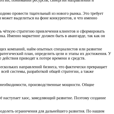
тегии, понимании ресурсов, синергии направлений и
ходимо провести тщательный из нового рынка. Это требует
 может выделиться на фоне конкурентов, и что именно
ь чёткую стратегию привлечения клиентов и сформировать
ка. Именно маркетинг должен быть в авангарде, так как он
ющих компаний, найм опытных специалистов или развитие
атегический план, определить цели и этапы их достижения. У
 действия приводят к потере времени и средств.
ескольких направлений бизнеса, что фактически превращает
всей системы, разработкой общей стратегии, а также
и необходимости, производственные мощности. Общие
неё наступает хаос, замедляющий развитие. Поэтому создание
еодолеть ограничения для дальнейшего развития. По нашим