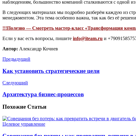
наблюдениям, большинство компаний сталкиваются с одной из 
В следующих материалах мы подробно разберём каждую из стр
менеджментом. Эта тема особенно важна, так как без её решен
!!!Полезно — Смотреть мастер-класс «Трансформация компа
Если у вас есть вопросы, пишите
info@iteam.ru
и +79091585757
Автор:
Александр Кочнев
Предыдущий
Как установить стратегические цели
Следующий
Архитектура бизнес-процессов
Похожие
Статьи
Целевое управление
Совещания без потерь: как превратить встречи в 