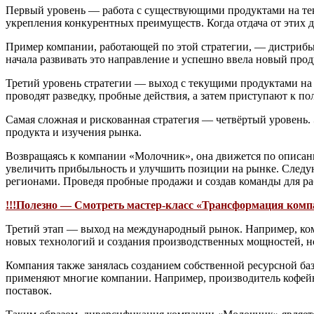
Первый уровень — работа с существующими продуктами на тек
укрепления конкурентных преимуществ. Когда отдача от этих 
Пример компании, работающей по этой стратегии, — дистрибью
начала развивать это направление и успешно ввела новый прод
Третий уровень стратегии — выход с текущими продуктами на 
проводят разведку, пробные действия, а затем приступают к п
Самая сложная и рискованная стратегия — четвёртый уровень.
продукта и изучения рынка.
Возвращаясь к компании «Молочник», она движется по описан
увеличить прибыльность и улучшить позиции на рынке. След
регионами. Проведя пробные продажи и создав команды для ра
!!!Полезно — Смотреть мастер-класс «Трансформация компа
Третий этап — выход на международный рынок. Например, ком
новых технологий и создания производственных мощностей, но
Компания также занялась созданием собственной ресурсной ба
применяют многие компании. Например, производитель кофейн
поставок.