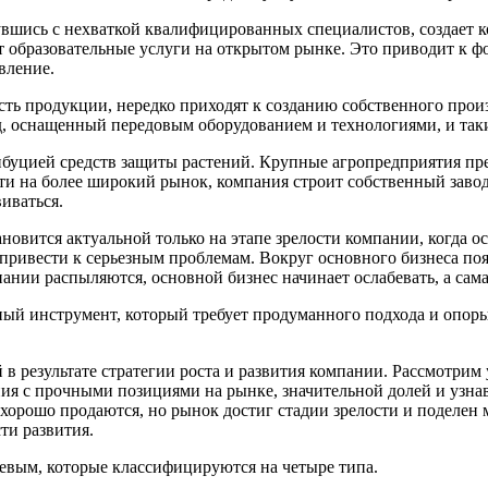
увшись с нехваткой квалифицированных специалистов, создает к
ет образовательные услуги на открытом рынке. Это приводит к 
вление.
сть продукции, нередко приходят к созданию собственного про
, оснащенный передовым оборудованием и технологиями, и таки
буцией средств защиты растений. Крупные агропредприятия пре
ти на более широкий рынок, компания строит собственный завод
иваться.
новится актуальной только на этапе зрелости компании, когда 
привести к серьезным проблемам. Вокруг основного бизнеса по
ании распыляются, основной бизнес начинает ослабевать, а сама
й инструмент, который требует продуманного подхода и опоры н
в результате стратегии роста и развития компании. Рассмотри
я с прочными позициями на рынке, значительной долей и узнав
ты хорошо продаются, но рынок достиг стадии зрелости и подел
ти развития.
евым, которые классифицируются на четыре типа.