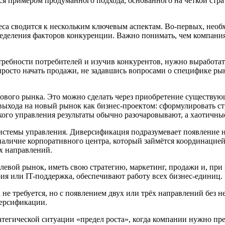
я примером продуманного подхода, основанного на чёткой стра
еса сводится к нескольким ключевым аспектам. Во-первых, необ
ределения факторов конкуренции. Важно понимать, чем компания
ебности потребителей и изучив конкурентов, нужно выработат
росто начать продажи, не задавшись вопросами о специфике рын
нового рынка. Это можно сделать через приобретение существу
ыхода на новый рынок как бизнес-проектом: сформулировать стр
кого управления результаты обычно разочаровывают, а хаотичные
истемы управления. Диверсификация подразумевает появление н
аличие корпоративного центра, который займётся координацией 
х направлений.
левой рынок, иметь свою стратегию, маркетинг, продажи и, пр
ия или IT-поддержка, обеспечивают работу всех бизнес-единиц.
 не требуется, но с появлением двух или трёх направлений без 
версификации.
тегической ситуации «предел роста», когда компании нужно пр