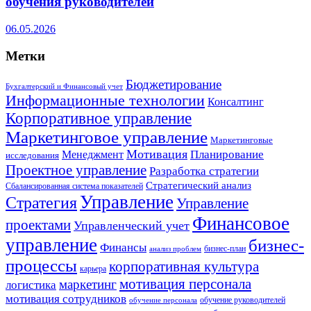
обучения руководителей
06.05.2026
Метки
Бюджетирование
Бухгалтерский и Финансовый учет
Информационные технологии
Консалтинг
Корпоративное управление
Маркетинговое управление
Маркетинговые
Мотивация
Планирование
Менеджмент
исследования
Проектное управление
Разработка стратегии
Стратегический анализ
Сбалансированная система показателей
Управление
Стратегия
Управление
Финансовое
проектами
Управленческий учет
управление
бизнес-
Финансы
бизнес-план
анализ проблем
процессы
корпоративная культура
карьера
мотивация персонала
маркетинг
логистика
мотивация сотрудников
обучение руководителей
обучение персонала