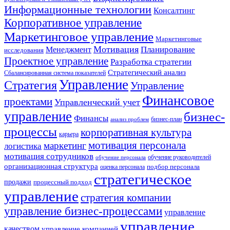
Информационные технологии
Консалтинг
Корпоративное управление
Маркетинговое управление
Маркетинговые
Мотивация
Планирование
Менеджмент
исследования
Проектное управление
Разработка стратегии
Стратегический анализ
Сбалансированная система показателей
Управление
Стратегия
Управление
Финансовое
проектами
Управленческий учет
управление
бизнес-
Финансы
бизнес-план
анализ проблем
процессы
корпоративная культура
карьера
мотивация персонала
маркетинг
логистика
мотивация сотрудников
обучение руководителей
обучение персонала
организационная структура
оценка персонала
подбор персонала
стратегическое
продажи
процессный подход
управление
стратегия компании
управление бизнес-процессами
управление
управление
качеством
управление компанией