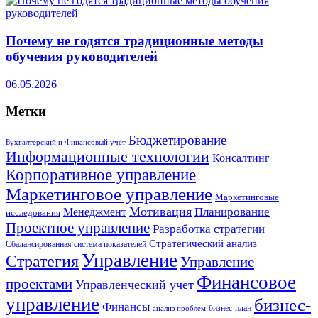
Почему не годятся традиционные методы
обучения руководителей
06.05.2026
Метки
Бюджетирование
Бухгалтерский и Финансовый учет
Информационные технологии
Консалтинг
Корпоративное управление
Маркетинговое управление
Маркетинговые
Мотивация
Планирование
Менеджмент
исследования
Проектное управление
Разработка стратегии
Стратегический анализ
Сбалансированная система показателей
Управление
Стратегия
Управление
Финансовое
проектами
Управленческий учет
управление
бизнес-
Финансы
бизнес-план
анализ проблем