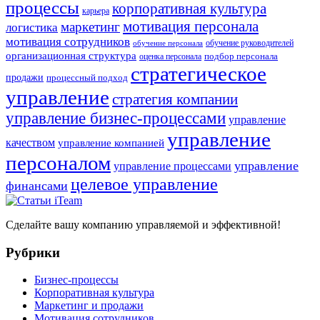
процессы
корпоративная культура
карьера
мотивация персонала
маркетинг
логистика
мотивация сотрудников
обучение руководителей
обучение персонала
организационная структура
оценка персонала
подбор персонала
стратегическое
продажи
процессный подход
управление
стратегия компании
управление бизнес-процессами
управление
управление
качеством
управление компанией
персоналом
управление
управление процессами
целевое управление
финансами
Сделайте вашу компанию управляемой и эффективной!
Рубрики
Бизнес-процессы
Корпоративная культура
Маркетинг и продажи
Мотивация сотрудников