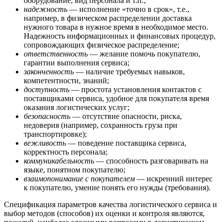
оборудование, вид персонала и т.п.;
надежность
— исполнение «точно в срок», т.е.,
например, в физическом распределении доставка
нужного товара в нужное время в необходимое место.
Надежность информационных и финансовых процедур,
сопровождающих физическое распределение;
ответственность
— желание помочь покупателю,
гарантии выполнения сервиса;
законченность
— наличие требуемых навыков,
компетентности, знаний;
доступность
— простота установления контактов с
поставщиками сервиса, удобное для покупателя время
оказания логистических услуг;
безопасность
— отсутствие опасности, риска,
недоверия (например, сохранность груза при
транспортировке);
вежливость
— поведение поставщика сервиса,
корректность персонала;
коммуникабельность
— способность разговаривать на
языке, понятном покупателю;
взаимопонимание с покупателем
— искренний интерес
к покупателю, умение понять его нужды (требования).
Спецификация параметров качества логистического сервиса и
выбор методов (способов) их оценки и контроля являются,