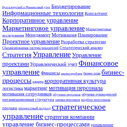
Бюджетирование
Бухгалтерский и Финансовый учет
Информационные технологии
Консалтинг
Корпоративное управление
Маркетинговое управление
Маркетинговые
Мотивация
Планирование
Менеджмент
исследования
Проектное управление
Разработка стратегии
Стратегический анализ
Сбалансированная система показателей
Управление
Стратегия
Управление
Финансовое
проектами
Управленческий учет
управление
бизнес-
Финансы
бизнес-план
анализ проблем
процессы
корпоративная культура
карьера
мотивация персонала
маркетинг
логистика
мотивация сотрудников
обучение руководителей
обучение персонала
организационная структура
оценка персонала
подбор персонала
стратегическое
продажи
процессный подход
управление
стратегия компании
управление бизнес-процессами
управление