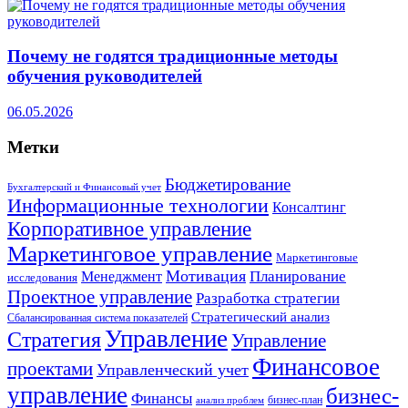
Почему не годятся традиционные методы
обучения руководителей
06.05.2026
Метки
Бюджетирование
Бухгалтерский и Финансовый учет
Информационные технологии
Консалтинг
Корпоративное управление
Маркетинговое управление
Маркетинговые
Мотивация
Планирование
Менеджмент
исследования
Проектное управление
Разработка стратегии
Стратегический анализ
Сбалансированная система показателей
Управление
Стратегия
Управление
Финансовое
проектами
Управленческий учет
управление
бизнес-
Финансы
бизнес-план
анализ проблем