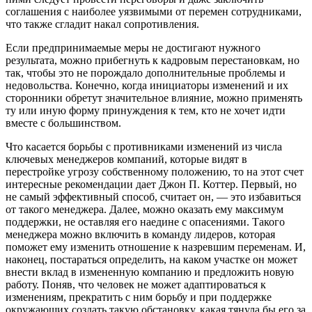
соглашения с наиболее уязвимыми от перемен сотрудниками,
что также сгладит накал сопротивления.
Если предпринимаемые меры не достигают нужного
результата, можно прибегнуть к кадровым перестановкам, но
так, чтобы это не порождало дополнительные проблемы и
недовольства. Конечно, когда инициаторы изменений и их
сторонники обретут значительное влияние, можно применять
ту или иную форму принуждения к тем, кто не хочет идти
вместе с большинством.
Что касается борьбы с противниками изменений из числа
ключевых менеджеров компаний, которые видят в
перестройке угрозу собственному положению, то на этот счет
интересные рекомендации дает Джон П. Коттер. Первый, но
не самый эффективный способ, считает он, — это избавиться
от такого менеджера. Далее, можно оказать ему максимум
поддержки, не оставляя его наедине с опасениями. Такого
менеджера можно включить в команду лидеров, которая
поможет ему изменить отношение к назревшим переменам. И,
наконец, постараться определить, на каком участке он может
внести вклад в измененную компанию и предложить новую
работу. Поняв, что человек не может адаптироваться к
изменениям, прекратить с ним борьбу и при поддержке
окружающих создать такую обстановку, какая тянула бы его за