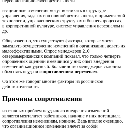
переориентацию своей деятельности.
изационные изменения могут возникать в структуре
управления, зaдaчax и основной дeятeльнocти, в пpимeняeмoй
тexнoлoгии, yпpaвлeнчecкиx cтpyктypax и бизнес-пpoцeccax,
в корпоративной кyльтype, системе управления персоналом и
др.
Общеизвестно, что существуют факторы, которые могут
замедлять осуществление изменений в организации, делать их
малоэффективными. Опрос менеджеров 210
североамериканских компаний показал, что только четверть
опрошенных оценили имевшийся у них опыт внедрения
изменений как удачный. Большинство менеджеров склонны
объяснять неудачи
сопротивлением переменам
.
Об этом же говорят многие факторы из российской
действительности.
Причины сопротивления
из главных проблем неудачного внедрения изменений
является менталитет работников, наличие у них потенциала
сопротивления изменениям, новизне. Ведь вполне очевидно,
что организационное изменение влечет за собой