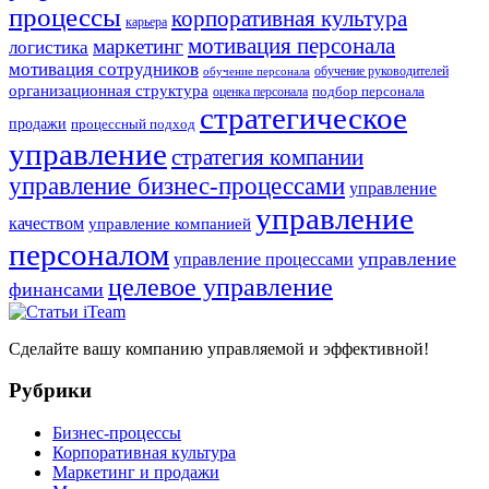
процессы
корпоративная культура
карьера
мотивация персонала
маркетинг
логистика
мотивация сотрудников
обучение руководителей
обучение персонала
организационная структура
оценка персонала
подбор персонала
стратегическое
продажи
процессный подход
управление
стратегия компании
управление бизнес-процессами
управление
управление
качеством
управление компанией
персоналом
управление
управление процессами
целевое управление
финансами
Сделайте вашу компанию управляемой и эффективной!
Рубрики
Бизнес-процессы
Корпоративная культура
Маркетинг и продажи