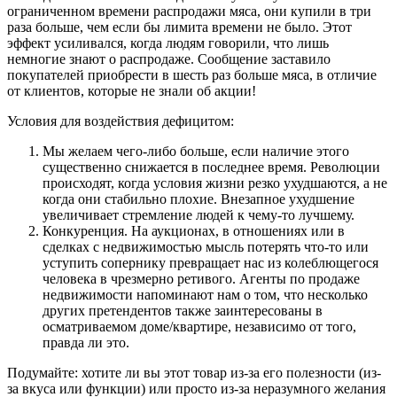
ограниченном времени распродажи мяса, они купили в три
раза больше, чем если бы лимита времени не было. Этот
эффект усиливался, когда людям говорили, что лишь
немногие знают о распродаже. Сообщение заставило
покупателей приобрести в шесть раз больше мяса, в отличие
от клиентов, которые не знали об акции!
Условия для воздействия дефицитом:
Мы желаем чего-либо больше, если наличие этого
существенно снижается в последнее время. Революции
происходят, когда условия жизни резко ухудшаются, а не
когда они стабильно плохие. Внезапное ухудшение
увеличивает стремление людей к чему-то лучшему.
Конкуренция. На аукционах, в отношениях или в
сделках с недвижимостью мысль потерять что-то или
уступить сопернику превращает нас из колеблющегося
человека в чрезмерно ретивого. Агенты по продаже
недвижимости напоминают нам о том, что несколько
других претендентов также заинтересованы в
осматриваемом доме/квартире, независимо от того,
правда ли это.
Подумайте: хотите ли вы этот товар из-за его полезности (из-
за вкуса или функции) или просто из-за неразумного желания