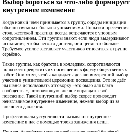
Выбор бороться за что-либо формирует
внутреннее изменение
Когда новый член принимается в группу, обряды инициации
обычно связаны с болью и унижениями. Попытки пресечения
столь жестокой практики всегда встречаются с упорным
сопротивлением. Эти группы знают: если люди выдерживают
испытания, чтобы чего-то достичь, они ценят это больше.
Требуемое усилие заставляет участников относиться к группе
серьёзно.
Такие группы, как братства в колледжах, сопротивляются
попыткам превратить их посвящения в форму общественных
работ. Они хотят, чтобы кандидаты делали внутренний выбор
участия в унизительной церемонии посвящения. Это не даёт
им шанса использовать отговорку «это было для блага
сообщества», позволяющую внешне оправдать своё
поведение. Такой внутренний выбор скорее производит
неизгладимое внутреннее изменение, нежели выбор из-за
внешнего давления.
Профессионалы уступчивости вызывают внутреннее
изменение в нас с помощью трюка занижения цены.
Пример. Автодилер может предложить такой дешёвый