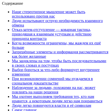
Содержание
Наше стереотипное мышление может быть
использовано против нас
Люди испытывают острую необходимость взаимного
обмена
Отказ-затем-отступление — коварная тактика,
приводящая к взаимным уступкам и действию
принципа контраста
Когда возможности ограничены, мы жаждем их ещё
больше
Запрещённые элементы и информация рассматриваются
как более желанные
Мы зациклены на том, чтобы быть последовательными
в своих словах и поступках
Выбор бороться за что-либо формирует внутреннее
изменение
При возникновении сомнений мы нуждаемся в
социальном доказательстве
Наблюдение за людьми, похожими на нас, может
повлиять на наши решения
Мы охотнее выполняем требования тех, кто нам
нравится, а некоторым людям легко нам понравиться
Люди легко повинуются власти и её символам
Самое главное