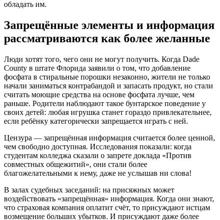
обладать им.
Запрещённые элементы и информация
рассматриваются как более желанные
Люди хотят того, чего они не могут получить. Когда Dade
County в штате Флорида заявили о том, что добавление
фосфата в стиральные порошки незаконно, жители не только
начали заниматься контрабандой и запасать продукт, но стали
считать моющие средства на основе фосфата лучше, чем
раньше. Родители наблюдают такое бунтарское поведение у
своих детей: любая игрушка станет гораздо привлекательнее,
если ребёнку категорически запрещается играть с ней.
Цензура — запрещённая информация считается более ценной,
чем свободно доступная. Исследования показали: когда
студентам колледжа сказали о запрете доклада «Против
совместных общежитий», они стали более
благожелательными к нему, даже не услышав ни слова!
В залах судебных заседаний: на присяжных может
воздействовать «запрещённая» информация. Когда они знают,
что страховая компания оплатит счёт, то присуждают истцам
возмещение больших убытков. И присуждают даже более