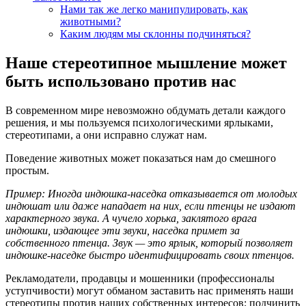
Нами так же легко манипулировать, как
животными?
Каким людям мы склонны подчиняться?
Наше стереотипное мышление может
быть использовано против нас
В современном мире невозможно обдумать детали каждого
решения, и мы пользуемся психологическими ярлыками,
стереотипами, а они исправно служат нам.
Поведение животных может показаться нам до смешного
простым.
Пример: Иногда индюшка-наседка отказывается от молодых
индюшат или даже нападает на них, если птенцы не издают
характерного звука. А чучело хорька, заклятого врага
индюшки, издающее эти звуки, наседка примет за
собственного птенца. Звук — это ярлык, который позволяет
индюшке-наседке быстро идентифицировать своих птенцов.
Рекламодатели, продавцы и мошенники (профессионалы
уступчивости) могут обманом заставить нас применять наши
стереотипы против наших собственных интересов; подчинить