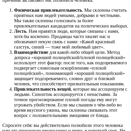
причины заставляют нас полюбить человека:
Физическая привлекательность
. Мы склонны считать
приятных нам людей умными, добрыми и честными.
Мы также склонны голосовать за более
привлекательных кандидатов на политических выборах.
Лесть
. Нам нравятся люди, которые связаны с нами,
хотя бы косвенно. Продавцы часто хвалят нас и
обозначают некую связь с нами: «Какой красивый
галстук, синий — тоже мой любимый цвет».
Взаимодействие
для какой-либо общей цели. Метод
допроса «хороший полицейский/плохой полицейский»
использует этот фактор: после того, как подозреваемого
подвергает словесным оскорблениям «плохой
полицейский», понимающий «хороший полицейский»
защищает подозреваемого, словно друг и близкий
человек, что способствует признательным показаниям.
Привлекательность вещей
, которые мы ассоциируем с
людьми. Синоптик ассоциируется с ненастьями. За
точное прогнозирование плохой погоды ему могут
угрожать убийством. Если мы слышим о чём-либо во
время вкусного ужина, мы склонны связывать этот
вопрос с положительными эмоциями от блюда.
Спросите себя: вы действительно полюбили этого человека
или это произошло неожиданно и резко, в короткий срок. Не