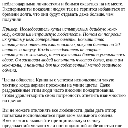
неблагодарными личностями и боимся оказаться на их месте.
Эксперименты показали: людям так не терпится избавиться от
бремени долга, что они будут отдавать даже больше, чем
получили.
Пример. Исследователь купил испытуемым дешёвую кока-
колу, оказав им непрошеную любезность. Потом он попросил
их купить у него лотерейные билеты. Большинство
испытуемых отвечало взаимностью, покупая билеты по 50
центов за штуку. Когда исследователь не покупал
испытуемым кока-колу, число купленных билетов уменьшалось
вдвое. Он заставил людей испытать чувство долга, купив им
кока-колы, и назначил для них собственный метод взаимного
обмена.
Члены общества Кришны с успехом использовали такую
тактику, когда дарили прохожим на улице цветы. Даже
раздражённые этим люди часто вносили пожертвования,
чтобы удовлетворить свою потребность ответить взаимностью
на цветок.
Вы не можете отклонять все любезности, дабы дать отпор
попыткам воспользоваться правилом взаимного обмена.
Вместо этого выявляйте принципиальную основу
предложений: являются ли они подлинной любезностью или