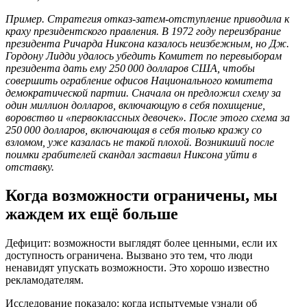
Пример. Стратегия отказ-затем-отступление приводила к
краху президентского правления. В 1972 году переизбрание
президента Ричарда Никсона казалось неизбежным, но Дж.
Гордону Лидди удалось убедить Комитет по перевыборам
президента дать ему 250 000 долларов США, чтобы
совершить ограбление офисов Национального комитета
демократической партии. Сначала он предложил схему за
один миллион долларов, включающую в себя похищение,
воровство и «первоклассных девочек». После этого схема за
250 000 долларов, включающая в себя только кражу со
взломом, уже казалась не такой плохой. Возникший после
поимки грабителей скандал заставил Никсона уйти в
отставку.
Когда возможности ограничены, мы
жаждем их ещё больше
Дефицит: возможности выглядят более ценными, если их
доступность ограничена. Вызвано это тем, что люди
ненавидят упускать возможности. Это хорошо известно
рекламодателям.
Исследование показало: когда испытуемые узнали об