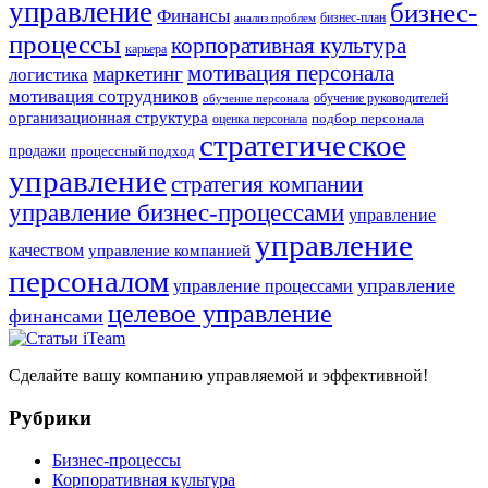
управление
бизнес-
Финансы
бизнес-план
анализ проблем
процессы
корпоративная культура
карьера
мотивация персонала
маркетинг
логистика
мотивация сотрудников
обучение руководителей
обучение персонала
организационная структура
оценка персонала
подбор персонала
стратегическое
продажи
процессный подход
управление
стратегия компании
управление бизнес-процессами
управление
управление
качеством
управление компанией
персоналом
управление
управление процессами
целевое управление
финансами
Сделайте вашу компанию управляемой и эффективной!
Рубрики
Бизнес-процессы
Корпоративная культура