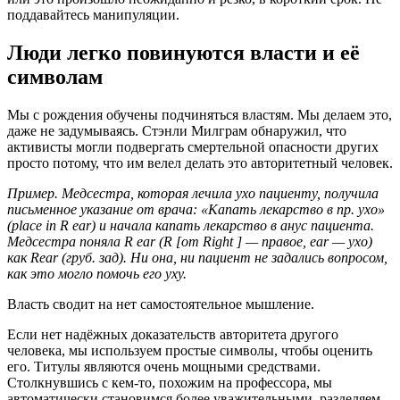
поддавайтесь манипуляции.
Люди легко повинуются власти и её
символам
Мы с рождения обучены подчиняться властям. Мы делаем это,
даже не задумываясь. Стэнли Милграм обнаружил, что
активисты могли подвергать смертельной опасности других
просто потому, что им велел делать это авторитетный человек.
Пример. Медсестра, которая лечила ухо пациенту, получила
письменное указание от врача: «Капать лекарство в пр. ухо»
(place in R ear) и начала капать лекарство в анус пациента.
Медсестра поняла R ear (R [от Right ] — правое, ear — ухо)
как Rear (груб. зад). Ни она, ни пациент не задались вопросом,
как это могло помочь его уху.
Власть сводит на нет самостоятельное мышление.
Если нет надёжных доказательств авторитета другого
человека, мы используем простые символы, чтобы оценить
его. Титулы являются очень мощными средствами.
Столкнувшись с кем-то, похожим на профессора, мы
автоматически становимся более уважительными, разделяем