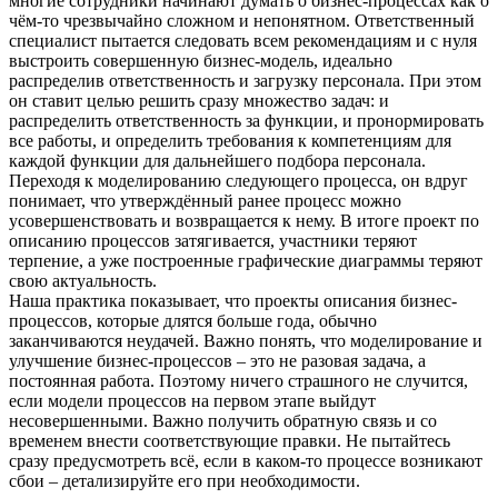
многие сотрудники начинают думать о бизнес-процессах как о
чём-то чрезвычайно сложном и непонятном. Ответственный
специалист пытается следовать всем рекомендациям и с нуля
выстроить совершенную бизнес-модель, идеально
распределив ответственность и загрузку персонала. При этом
он ставит целью решить сразу множество задач: и
распределить ответственность за функции, и пронормировать
все работы, и определить требования к компетенциям для
каждой функции для дальнейшего подбора персонала.
Переходя к моделированию следующего процесса, он вдруг
понимает, что утверждённый ранее процесс можно
усовершенствовать и возвращается к нему. В итоге проект по
описанию процессов затягивается, участники теряют
терпение, а уже построенные графические диаграммы теряют
свою актуальность.
Наша практика показывает, что проекты описания бизнес-
процессов, которые длятся больше года, обычно
заканчиваются неудачей. Важно понять, что моделирование и
улучшение бизнес-процессов – это не разовая задача, а
постоянная работа. Поэтому ничего страшного не случится,
если модели процессов на первом этапе выйдут
несовершенными. Важно получить обратную связь и со
временем внести соответствующие правки. Не пытайтесь
сразу предусмотреть всё, если в каком-то процессе возникают
сбои – детализируйте его при необходимости.