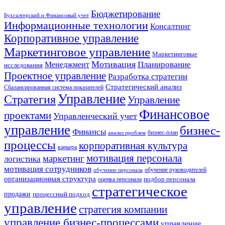
Бюджетирование
Бухгалтерский и Финансовый учет
Информационные технологии
Консалтинг
Корпоративное управление
Маркетинговое управление
Маркетинговые
Мотивация
Планирование
Менеджмент
исследования
Проектное управление
Разработка стратегии
Стратегический анализ
Сбалансированная система показателей
Управление
Стратегия
Управление
Финансовое
проектами
Управленческий учет
управление
бизнес-
Финансы
бизнес-план
анализ проблем
процессы
корпоративная культура
карьера
мотивация персонала
маркетинг
логистика
мотивация сотрудников
обучение руководителей
обучение персонала
организационная структура
оценка персонала
подбор персонала
стратегическое
продажи
процессный подход
управление
стратегия компании
управление бизнес-процессами
управление