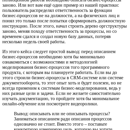
заново. Или вот вам ещё один пример из нашей практики:
пользователь распределял ответственность за функции
бизнес-процессов не на должности, а на физических лиц и
понял это только после попытки сформировать должностную
инструкцию. После этого, начал строить дерево оргструктуры
заново, меняя походу ответственность за процессы, но со
временем сдался и создал новую базу данных, потеряв
несколько недель своей работы.
Из этого кейса следует простой вывод: перед описанием
бизнес-процессов необходимо хотя бы минимально
ознакомиться с возможностями и методологией
моделирования бизнес-процессов того программного
продукта, с которым вы планируете работать. Если вы до
этого строили бизнес-процессы в CRM-системе или системе
документооборота, то этот опыт хоть и будет полезен, но не
всегда применим к системам бизнес-моделирования, ведь у
них разные цели и задачи. Если не желаете самостоятельно
изучать документацию, то пройдите хотя бы минимальное
онлайн-обучение или посмотрите видеоролики.
Вывод: описывать или не описывать процессы?
Заниматься описанием ради описания процессов
однозначно не стоит. Вместо этого – поставьте
конкретную измеримую цель, которую вы хотите