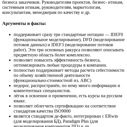
бизнеса заказчиков. Руководителям проектов, бизнес- итикам,
системным итикам, руководителям, маркетологам,
консультантам, менеджерам по качеству и др.
Аргументы и факты:
поддерживает сразу три стандартные нотации — IDEF0
(функциональное моделирование), DFD (моделирование
потоков данных) и IDEF3 (моделирование потоков
работ). Эти три основных ракурса позволяют описывать
предметную область более комплексно.
позволяет повысить эффективность бизнеса,
оптимизировать любые процедуры в компании.
полностью поддерживает методы расчета себестоимости
по объему хозяйственной деятельности
(функционально-стоимостной из, ABC)
недорог, распространён, по нему много информации и
компетентных специалистов.
лёгок в освоении и применении, есть курсы на русском
языке.
позволяет облегчить сертификацию на соответствие
стандартам качества ISO9000
является стандартом де-факто, интегрирован с ERwin
(для моделирования БД), Paradigm Plus (для
моделирования компонентов ПО) и др.