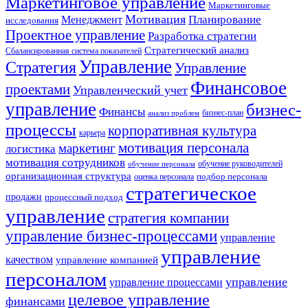
Маркетинговое управление
Маркетинговые
Мотивация
Планирование
Менеджмент
исследования
Проектное управление
Разработка стратегии
Стратегический анализ
Сбалансированная система показателей
Управление
Стратегия
Управление
Финансовое
проектами
Управленческий учет
управление
бизнес-
Финансы
бизнес-план
анализ проблем
процессы
корпоративная культура
карьера
мотивация персонала
маркетинг
логистика
мотивация сотрудников
обучение руководителей
обучение персонала
организационная структура
оценка персонала
подбор персонала
стратегическое
продажи
процессный подход
управление
стратегия компании
управление бизнес-процессами
управление
управление
качеством
управление компанией
персоналом
управление
управление процессами
целевое управление
финансами