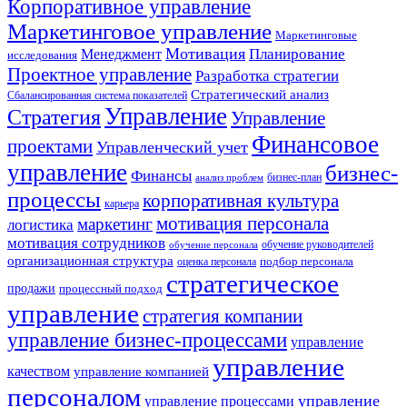
Корпоративное управление
Маркетинговое управление
Маркетинговые
Мотивация
Планирование
Менеджмент
исследования
Проектное управление
Разработка стратегии
Стратегический анализ
Сбалансированная система показателей
Управление
Стратегия
Управление
Финансовое
проектами
Управленческий учет
управление
бизнес-
Финансы
бизнес-план
анализ проблем
процессы
корпоративная культура
карьера
мотивация персонала
маркетинг
логистика
мотивация сотрудников
обучение руководителей
обучение персонала
организационная структура
оценка персонала
подбор персонала
стратегическое
продажи
процессный подход
управление
стратегия компании
управление бизнес-процессами
управление
управление
качеством
управление компанией
персоналом
управление
управление процессами