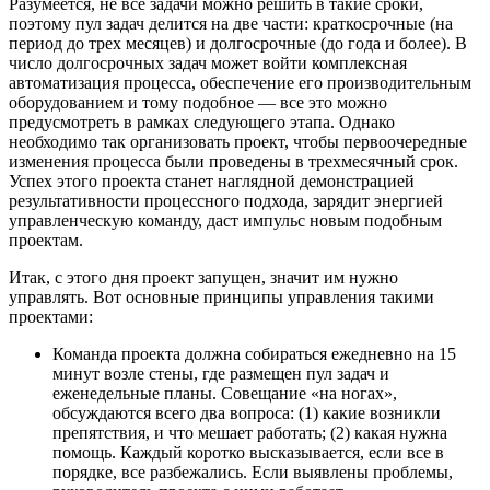
Разумеется, не все задачи можно решить в такие сроки,
поэтому пул задач делится на две части: краткосрочные (на
период до трех месяцев) и долгосрочные (до года и более). В
число долгосрочных задач может войти комплексная
автоматизация процесса, обеспечение его производительным
оборудованием и тому подобное — все это можно
предусмотреть в рамках следующего этапа. Однако
необходимо так организовать проект, чтобы первоочередные
изменения процесса были проведены в трехмесячный срок.
Успех этого проекта станет наглядной демонстрацией
результативности процессного подхода, зарядит энергией
управленческую команду, даст импульс новым подобным
проектам.
Итак, с этого дня проект запущен, значит им нужно
управлять. Вот основные принципы управления такими
проектами:
Команда проекта должна собираться ежедневно на 15
минут возле стены, где размещен пул задач и
еженедельные планы. Совещание «на ногах»,
обсуждаются всего два вопроса: (1) какие возникли
препятствия, и что мешает работать; (2) какая нужна
помощь. Каждый коротко высказывается, если все в
порядке, все разбежались. Если выявлены проблемы,