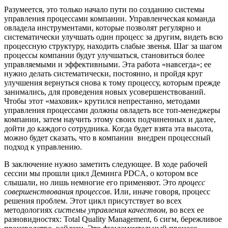
Разумеется, это только начало пути по созданию системы
управления процессами компании. Управленческая команда
овладела инструментами, которые позволят регулярно и
систематически улучшать один процесс за другим, видеть всю
процессную структуру, находить слабые звенья. Шаг за шагом
процессы компании будут улучшаться, становиться более
управляемыми и эффективными. Эта работа «навсегда»; ее
нужно делать систематически, постоянно, и пройдя круг
улучшения вернуться снова к тому процессу, которым прежде
занимались, для проведения новых усовершенствований.
Чтобы этот «маховик» крутился непрестанно, методами
управления процессами должны овладеть все топ-менеджеры
компании, затем научить этому своих подчиненных и далее,
дойти до каждого сотрудника. Когда будет взята эта высота,
можно будет сказать, что в компании внедрен процессный
подход к управлению.
В заключение нужно заметить следующее. В ходе рабочей
сессии мы прошли цикл Деминга PDCA, о котором все
слышали, но лишь немногие его применяют. Это
процесс
совершенствования процессов
. Или, иначе говоря, процесс
решения проблем. Этот цикл присутствует во всех
методологиях
системы управления качеством
, во всех ее
разновидностях: Total Quality Management, 6 сигм, бережливое