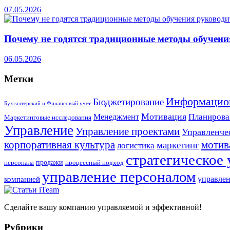
07.05.2026
Почему не годятся традиционные методы обучени
06.05.2026
Метки
Информацио
Бюджетирование
Бухгалтерский и Финансовый учет
Мотивация
Планирова
Менеджмент
Маркетинговые исследования
Управление
Управление проектами
Управленче
корпоративная культура
мотив
маркетинг
логистика
стратегическое
продажи
персонала
процессный подход
управление персоналом
компанией
управлен
Сделайте вашу компанию управляемой и эффективной!
Рубрики