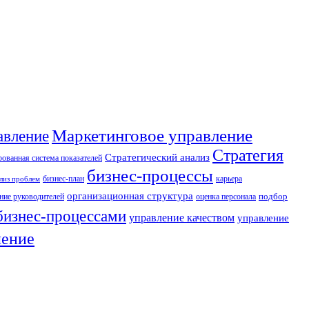
Маркетинговое управление
авление
Стратегия
Стратегический анализ
ованная система показателей
бизнес-процессы
бизнес-план
карьера
лиз проблем
организационная структура
ние руководителей
оценка персонала
подбор
бизнес-процессами
управление качеством
управление
ление