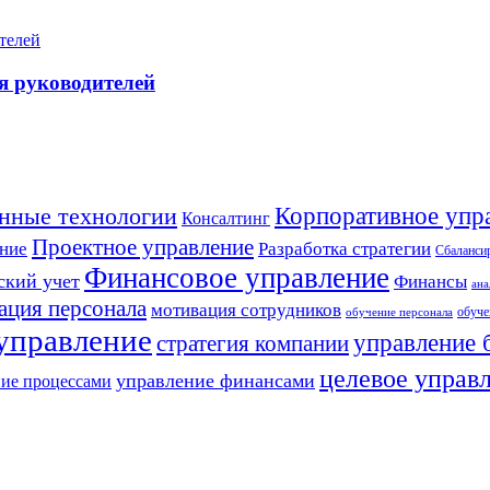
я руководителей
Корпоративное упр
нные технологии
Консалтинг
Проектное управление
Разработка стратегии
ние
Сбалансир
Финансовое управление
ский учет
Финансы
ана
ация персонала
мотивация сотрудников
обуче
обучение персонала
 управление
управление 
стратегия компании
целевое управ
управление финансами
ие процессами