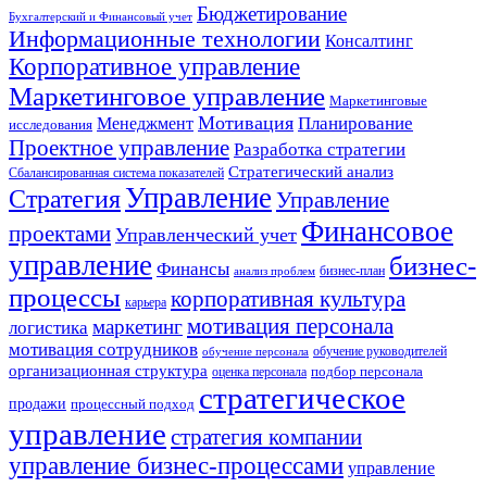
Бюджетирование
Бухгалтерский и Финансовый учет
Информационные технологии
Консалтинг
Корпоративное управление
Маркетинговое управление
Маркетинговые
Мотивация
Планирование
Менеджмент
исследования
Проектное управление
Разработка стратегии
Стратегический анализ
Сбалансированная система показателей
Управление
Стратегия
Управление
Финансовое
проектами
Управленческий учет
управление
бизнес-
Финансы
бизнес-план
анализ проблем
процессы
корпоративная культура
карьера
мотивация персонала
маркетинг
логистика
мотивация сотрудников
обучение руководителей
обучение персонала
организационная структура
оценка персонала
подбор персонала
стратегическое
продажи
процессный подход
управление
стратегия компании
управление бизнес-процессами
управление