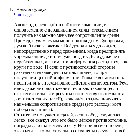
Александр
says:
9 лет ago
Александр, речь идёт о гибкости компании, и
одновременно с наращиванием силы, стремлением
получить как можно меньшее сопротивление среды.
Пример, с уважаемым мной полководцем Суворовым,
думаю ближе к тактике. Всё доводиться до солдат,
непосредственно перед сражением, когда предпринять
упреждающие действия уже поздно. Дело ,даже не в
перебежчиках, а в том, что информация расходится, как
круги по воде. И если с противостоящей стороны
разведывательные действия активные, то при
получении ценной информации, больше возможность
предпринять упреждающие действия конкурентом. Речь
идёт, даже не о достижении цели как таковой (если
стратегия сильная и ресурсы соответствуют-компания
достигнет своих целей), речь идёт о задаче получить
наименьшее сопротивление среды (это расходы-хотя
победа их спишет).
Стратег не получает медалей, если победа случилась
легко- все скажут ,что это было лёгкое противостояние,
награды дают за тяжёлую сечу. Но при лёгкой победе,
это значит ,что максимально сохранены ресурсы, и всё