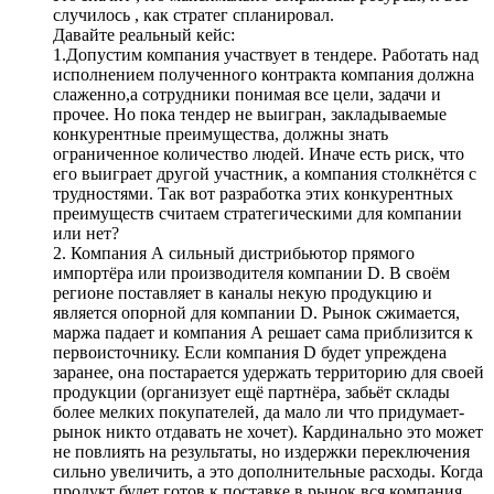
случилось , как стратег спланировал.
Давайте реальный кейс:
1.Допустим компания участвует в тендере. Работать над
исполнением полученного контракта компания должна
слаженно,а сотрудники понимая все цели, задачи и
прочее. Но пока тендер не выигран, закладываемые
конкурентные преимущества, должны знать
ограниченное количество людей. Иначе есть риск, что
его выиграет другой участник, а компания столкнётся с
трудностями. Так вот разработка этих конкурентных
преимуществ считаем стратегическими для компании
или нет?
2. Компания А сильный дистрибьютор прямого
импортёра или производителя компании D. В своём
регионе поставляет в каналы некую продукцию и
является опорной для компании D. Рынок сжимается,
маржа падает и компания А решает сама приблизится к
первоисточнику. Если компания D будет упреждена
заранее, она постарается удержать территорию для своей
продукции (организует ещё партнёра, забьёт склады
более мелких покупателей, да мало ли что придумает-
рынок никто отдавать не хочет). Кардинально это может
не повлиять на результаты, но издержки переключения
сильно увеличить, а это дополнительные расходы. Когда
продукт будет готов к поставке в рынок вся компания