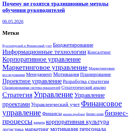
Почему не годятся традиционные методы
обучения руководителей
06.05.2026
Метки
Бюджетирование
Бухгалтерский и Финансовый учет
Информационные технологии
Консалтинг
Корпоративное управление
Маркетинговое управление
Маркетинговые
Мотивация
Планирование
Менеджмент
исследования
Проектное управление
Разработка стратегии
Стратегический анализ
Сбалансированная система показателей
Управление
Стратегия
Управление
Финансовое
проектами
Управленческий учет
управление
бизнес-
Финансы
бизнес-план
анализ проблем
процессы
корпоративная культура
карьера
мотивация персонала
маркетинг
логистика