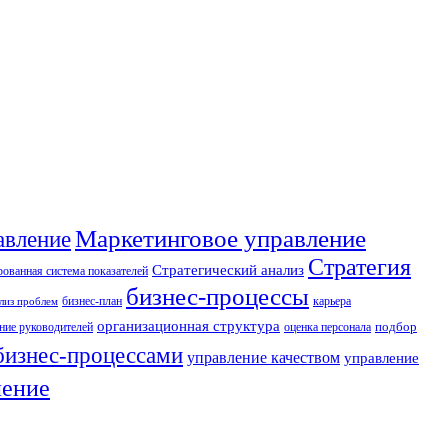
Маркетинговое управление
авление
Стратегия
Стратегический анализ
ованная система показателей
бизнес-процессы
бизнес-план
карьера
лиз проблем
организационная структура
ние руководителей
оценка персонала
подбор
бизнес-процессами
управление качеством
управление
ление