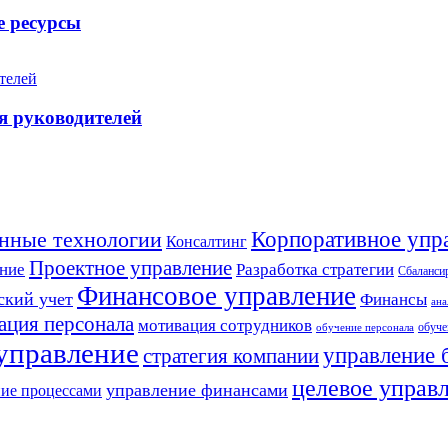
е ресурсы
я руководителей
Корпоративное упр
нные технологии
Консалтинг
Проектное управление
Разработка стратегии
ние
Сбалансир
Финансовое управление
ский учет
Финансы
ана
ация персонала
мотивация сотрудников
обуче
обучение персонала
 управление
управление 
стратегия компании
целевое управ
управление финансами
ие процессами