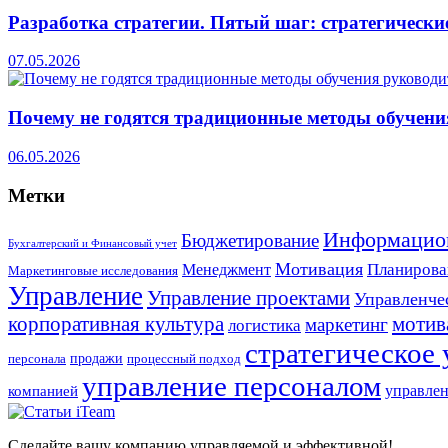
Разработка стратегии. Пятый шаг: стратегически
07.05.2026
Почему не годятся традиционные методы обучени
06.05.2026
Метки
Информацио
Бюджетирование
Бухгалтерский и Финансовый учет
Мотивация
Планирова
Менеджмент
Маркетинговые исследования
Управление
Управление проектами
Управленче
корпоративная культура
мотив
маркетинг
логистика
стратегическое
продажи
персонала
процессный подход
управление персоналом
компанией
управлен
Сделайте вашу компанию управляемой и эффективной!