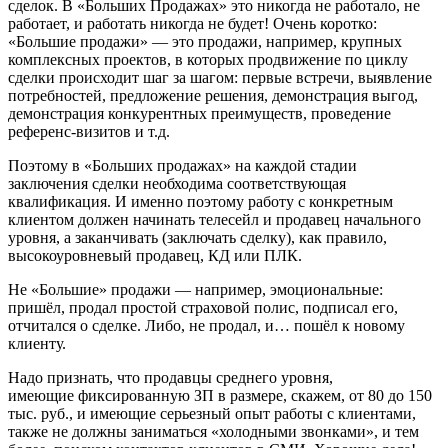
сделок. В «Больших Продажах» это никогда не работало, не
работает, и работать никогда не будет! Очень коротко:
«Большие продажи» — это продажи, например, крупных
комплексных проектов, в которых продвижение по циклу
сделки происходит шаг за шагом: первые встречи, выявление
потребностей, предложение решения, демонстрация выгод,
демонстрация конкурентных преимуществ, проведение
референс-визитов и т.д.
Поэтому в «Больших продажах» на каждой стадии
заключения сделки необходима соответствующая
квалификация. И именно поэтому работу с конкретным
клиентом должен начинать телесейл и продавец начального
уровня, а заканчивать (заключать сделку), как правило,
высокоуровневый продавец, КД или ПЛК.
Не «Большие» продажи — например, эмоциональные:
пришёл, продал простой страховой полис, подписал его,
отчитался о сделке. Либо, не продал, и… пошёл к новому
клиенту.
Надо признать, что продавцы среднего уровня,
имеющие фиксированную ЗП в размере, скажем, от 80 до 150
тыс. руб., и имеющие серьезный опыт работы с клиентами,
также не должны заниматься «холодными звонками», и тем