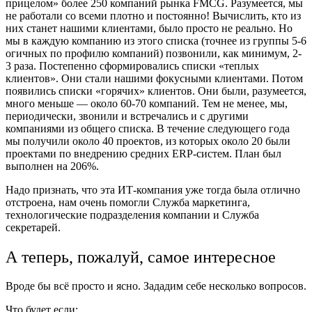
прицелом» более 250 компаний рынка FMCG. Разумеется, мы
не работали со всеми плотно и постоянно! Вычислить, кто из
них станет нашими клиентами, было просто не реально. Но
мы в каждую компанию из этого списка (точнее из группы 5-6
огичных по профилю компаний) позвонили, как минимум, 2-
3 раза. Постепенно сформировались списки «теплых
клиентов». Они стали нашими фокусными клиентами. Потом
появились списки «горячих» клиентов. Они были, разумеется,
много меньше — около 60-70 компаний. Тем не менее, мы,
периодически, звонили и встречались и с другими
компаниями из общего списка. В течение следующего года
мы получили около 40 проектов, из которых около 20 были
проектами по внедрению средних ERP-систем. План был
выполнен на 206%.
Надо признать, что эта ИТ-компания уже тогда была отлично
отстроена, нам очень помогли Служба маркетинга,
технологические подразделения компании и Служба
секретарей.
А теперь, пожалуй, самое интересное
Вроде бы всё просто и ясно. Зададим себе несколько вопросов.
Что будет если: