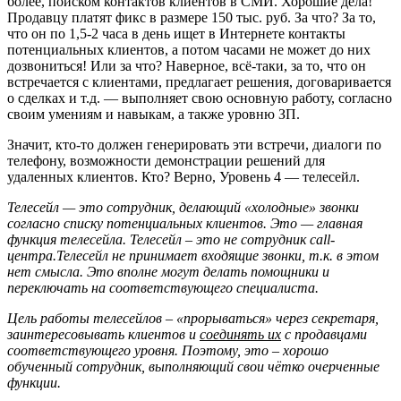
более, поиском контактов клиентов в СМИ. Хорошие дела!
Продавцу платят фикс в размере 150 тыс. руб. За что? За то,
что он по 1,5-2 часа в день ищет в Интернете контакты
потенциальных клиентов, а потом часами не может до них
дозвониться! Или за что? Наверное, всё-таки, за то, что он
встречается с клиентами, предлагает решения, договаривается
о сделках и т.д. — выполняет свою основную работу, согласно
своим умениям и навыкам, а также уровню ЗП.
Значит, кто-то должен генерировать эти встречи, диалоги по
телефону, возможности демонстрации решений для
удаленных клиентов. Кто? Верно, Уровень 4 — телесейл.
Телесейл — это сотрудник, делающий «холодные» звонки
согласно списку потенциальных клиентов. Это — главная
функция телесейла. Телесейл – это не сотрудник call-
центра.Телесейл не принимает входящие звонки, т.к. в этом
нет смысла. Это вполне могут делать помощники и
переключать на соответствующего специалиста.
Цель работы телесейлов – «прорываться» через секретаря,
заинтересовывать клиентов и
соединять их
с продавцами
соответствующего уровня. Поэтому, это – хорошо
обученный сотрудник, выполняющий свои чётко очерченные
функции.