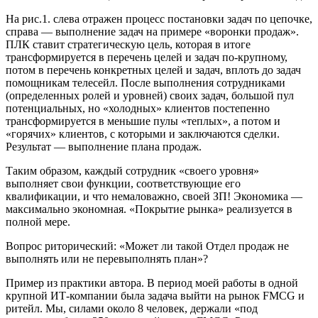
На рис.1. слева отражен процесс постановки задач по цепочке,
справа — выполнение задач на примере «воронки продаж».
ПЛК ставит стратегическую цель, которая в итоге
трансформируется в перечень целей и задач по-крупному,
потом в перечень конкретных целей и задач, вплоть до задач
помощникам телесейл. После выполнения сотрудниками
(определенных ролей и уровней) своих задач, большой пул
потенциальных, но «холодных» клиентов постепенно
трансформируется в меньшие пулы «теплых», а потом и
«горячих» клиентов, с которыми и заключаются сделки.
Результат — выполнение плана продаж.
Таким образом, каждый сотрудник «своего уровня»
выполняет свои функции, соответствующие его
квалификации, и что немаловажно, своей ЗП! Экономика —
максимально экономная. «Покрытие рынка» реализуется в
полной мере.
Вопрос риторический: «Может ли такой Отдел продаж не
выполнять или не перевыполнять план»?
Пример из практики автора. В период моей работы в одной
крупной ИТ-компании была задача выйти на рынок FMСG и
ритейл. Мы, силами около 8 человек, держали «под