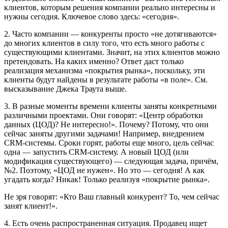
клиентов, которым решения компании реально интересны и
нужны сегодня. Ключевое слово здесь: «сегодня».
2. Часто компании — конкуренты просто «не дотягиваются»
до многих клиентов в силу того, что есть много работы с
существующими клиентами. Значит, на этих клиентов можно
претендовать. На каких именно? Ответ даст только
реализация механизма «покрытия рынка», поскольку, эти
клиенты будут найдены в результате работы «в поле». См.
высказывание Джека Траута выше.
3. В разные моменты времени клиенты заняты конкретными
различными проектами. Они говорят: «Центр обработки
данных (ЦОД)? Не интересно!». Почему? Потому, что они
сейчас заняты другими задачами! Например, внедрением
CRM-системы. Сроки горят, работы еще много, цель сейчас
одна — запустить CRM-систему. А новый ЦОД (или
модификация существующего) — следующая задача, причём,
№2. Поэтому, «ЦОД не нужен». Но это — сегодня! А как
угадать когда? Никак! Только реализуя «покрытие рынка».
Не зря говорят: «Кто Ваш главный конкурент? То, чем сейчас
занят клиент!».
4. Есть очень распространенная ситуация. Продавец ищет