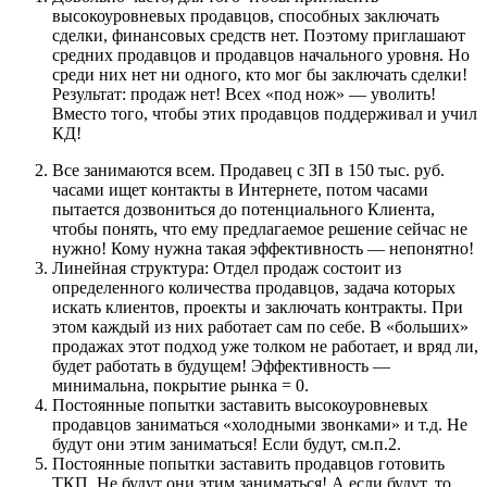
высокоуровневых продавцов, способных заключать
сделки, финансовых средств нет. Поэтому приглашают
средних продавцов и продавцов начального уровня. Но
среди них нет ни одного, кто мог бы заключать сделки!
Результат: продаж нет! Всех «под нож» — уволить!
Вместо того, чтобы этих продавцов поддерживал и учил
КД!
Все занимаются всем. Продавец с ЗП в 150 тыс. руб.
часами ищет контакты в Интернете, потом часами
пытается дозвониться до потенциального Клиента,
чтобы понять, что ему предлагаемое решение сейчас не
нужно! Кому нужна такая эффективность — непонятно!
Линейная структура: Отдел продаж состоит из
определенного количества продавцов, задача которых
искать клиентов, проекты и заключать контракты. При
этом каждый из них работает сам по себе. В «больших»
продажах этот подход уже толком не работает, и вряд ли,
будет работать в будущем! Эффективность —
минимальна, покрытие рынка = 0.
Постоянные попытки заставить высокоуровневых
продавцов заниматься «холодными звонками» и т.д. Не
будут они этим заниматься! Если будут, см.п.2.
Постоянные попытки заставить продавцов готовить
ТКП. Не будут они этим заниматься! А если будут, то