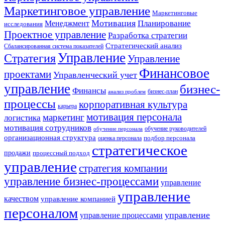
Маркетинговое управление
Маркетинговые
Мотивация
Планирование
Менеджмент
исследования
Проектное управление
Разработка стратегии
Стратегический анализ
Сбалансированная система показателей
Управление
Стратегия
Управление
Финансовое
проектами
Управленческий учет
управление
бизнес-
Финансы
бизнес-план
анализ проблем
процессы
корпоративная культура
карьера
мотивация персонала
маркетинг
логистика
мотивация сотрудников
обучение руководителей
обучение персонала
организационная структура
оценка персонала
подбор персонала
стратегическое
продажи
процессный подход
управление
стратегия компании
управление бизнес-процессами
управление
управление
качеством
управление компанией
персоналом
управление
управление процессами