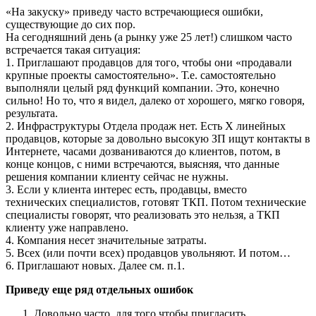
«На закуску» приведу часто встречающиеся ошибки,
существующие до сих пор.
На сегодняшний день (а рынку уже 25 лет!) слишком часто
встречается такая ситуация:
1. Приглашают продавцов для того, чтобы они «продавали
крупные проекты самостоятельно». Т.е. самостоятельно
выполняли целый ряд функций компании. Это, конечно
сильно! Но то, что я видел, далеко от хорошего, мягко говоря,
результата.
2. Инфраструктуры Отдела продаж нет. Есть Х линейных
продавцов, которые за довольно высокую ЗП ищут контакты в
Интернете, часами дозваниваются до клиентов, потом, в
конце концов, с ними встречаются, выясняя, что данные
решения компании клиенту сейчас не нужны.
3. Если у клиента интерес есть, продавцы, вместо
технических специалистов, готовят ТКП. Потом технические
специалисты говорят, что реализовать это нельзя, а ТКП
клиенту уже направлено.
4. Компания несет значительные затраты.
5. Всех (или почти всех) продавцов увольняют. И потом…
6. Приглашают новых. Далее см. п.1.
Приведу еще ряд отдельных ошибок
Довольно часто, для того чтобы пригласить