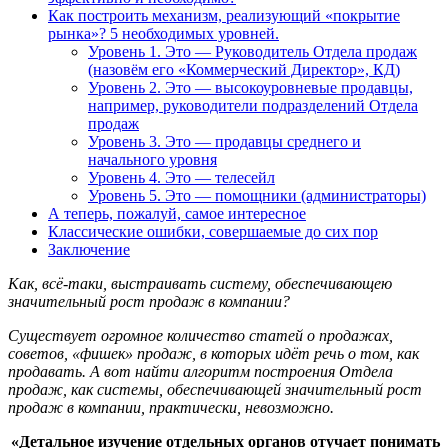
Как построить механизм, реализующий «покрытие
рынка»? 5 необходимых уровней.
Уровень 1. Это — Руководитель Отдела продаж
(назовём его «Коммерческий Директор», КД)
Уровень 2. Это — высокоуровневые продавцы,
например, руководители подразделений Отдела
продаж
Уровень 3. Это — продавцы среднего и
начального уровня
Уровень 4. Это — телесейл
Уровень 5. Это — помощники (администраторы)
А теперь, пожалуй, самое интересное
Классические ошибки, совершаемые до сих пор
Заключение
Как, всё-таки, выстраивать систему, обеспечивающею
значительный рост продаж в компании?
Существует огромное количество статей о продажах,
советов, «фишек» продаж, в которых идёт речь о том, как
продавать. А вот найти алгоритм построения Отдела
продаж, как системы, обеспечивающей значительный рост
продаж в компании, практически, невозможно.
«Детальное изучение отдельных органов отучает понимать