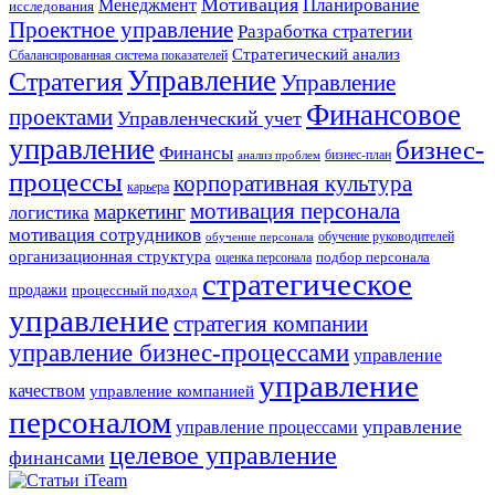
Мотивация
Планирование
Менеджмент
исследования
Проектное управление
Разработка стратегии
Стратегический анализ
Сбалансированная система показателей
Управление
Стратегия
Управление
Финансовое
проектами
Управленческий учет
управление
бизнес-
Финансы
бизнес-план
анализ проблем
процессы
корпоративная культура
карьера
мотивация персонала
маркетинг
логистика
мотивация сотрудников
обучение руководителей
обучение персонала
организационная структура
оценка персонала
подбор персонала
стратегическое
продажи
процессный подход
управление
стратегия компании
управление бизнес-процессами
управление
управление
качеством
управление компанией
персоналом
управление
управление процессами
целевое управление
финансами