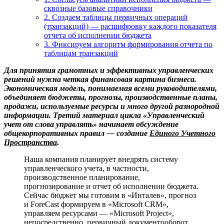
сквозные базовые справочники
2. Создаем таблицы первичных операций
(транзакций) — расшифровку каждого показателя
отчета об исполнении бюджета
3. Фиксируем алгоритм формирования отчета по
таблицам транзакций
Для принятия грамотных и эффективных управленческих
решений нужна четкая финансовая картина бизнеса.
Экономическая модель, понимаемая всеми руководителями,
объединяет бюджеты, прогнозы, производственные планы,
продажи, используемые ресурсы и много другой разнородной
информации. Третий материал цикла «Управленческий
учет от слова управлять» начинает обсуждение
общекорпоративных правил — создание
Единого Учетного
Пространства
.
Наша компания планирует внедрять систему
управленческого учета, в частности,
производственное планирование,
прогнозирование и отчет об исполнении бюджета.
Сейчас бюджет мы готовим в «Инталев», прогноз
и ForeCast формируем в «Microsoft CRM»,
управляем ресурсами — «Microsoft Project»,
непосредственно, первичный документооборот