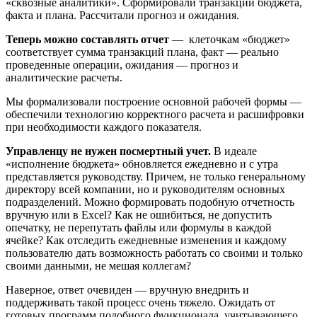
«сквозные аналитики». Сформировали транзакции бюджета,
факта и плана. Рассчитали прогноз и ожидания.
Теперь можно составлять отчет
— клеточкам «бюджет»
соответствует сумма транзакций плана, факт — реально
проведенные операции, ожидания — прогноз и
аналитические расчеты.
Мы формализовали построение основной рабочей формы —
обеспечили технологию корректного расчета и расшифровки
при необходимости каждого показателя.
Управленцу не нужен посмертный учет.
В идеале
«исполнение бюджета» обновляется ежедневно и с утра
представляется руководству. Причем, не только генеральному
директору всей компании, но и руководителям основных
подразделений. Можно формировать подобную отчетность
вручную или в Excel? Как не ошибиться, не допустить
опечатку, не перепутать файлы или формулы в каждой
ячейке? Как отследить ежедневные изменения и каждому
пользователю дать возможность работать со своими и только
своими данными, не мешая коллегам?
Наверное, ответ очевиден — вручную внедрить и
поддерживать такой процесс очень тяжело. Ожидать от
готовых программ подобного функционала, учитывающего