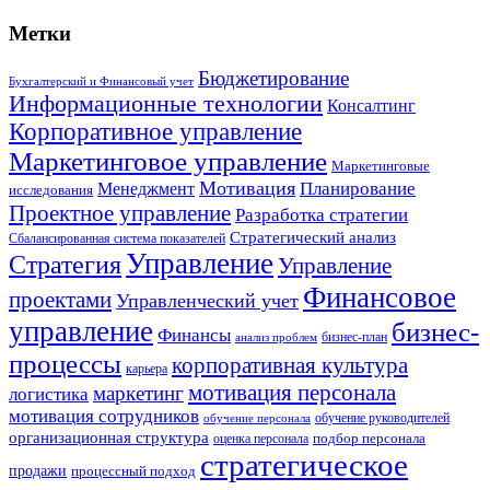
Метки
Бюджетирование
Бухгалтерский и Финансовый учет
Информационные технологии
Консалтинг
Корпоративное управление
Маркетинговое управление
Маркетинговые
Мотивация
Планирование
Менеджмент
исследования
Проектное управление
Разработка стратегии
Стратегический анализ
Сбалансированная система показателей
Управление
Стратегия
Управление
Финансовое
проектами
Управленческий учет
управление
бизнес-
Финансы
бизнес-план
анализ проблем
процессы
корпоративная культура
карьера
мотивация персонала
маркетинг
логистика
мотивация сотрудников
обучение руководителей
обучение персонала
организационная структура
оценка персонала
подбор персонала
стратегическое
продажи
процессный подход