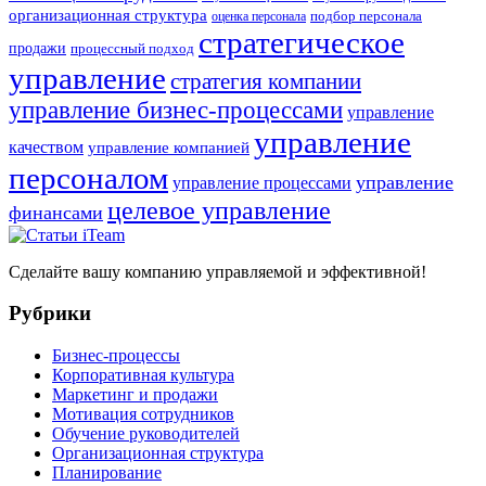
организационная структура
оценка персонала
подбор персонала
стратегическое
продажи
процессный подход
управление
стратегия компании
управление бизнес-процессами
управление
управление
качеством
управление компанией
персоналом
управление
управление процессами
целевое управление
финансами
Сделайте вашу компанию управляемой и эффективной!
Рубрики
Бизнес-процессы
Корпоративная культура
Маркетинг и продажи
Мотивация сотрудников
Обучение руководителей
Организационная структура
Планирование