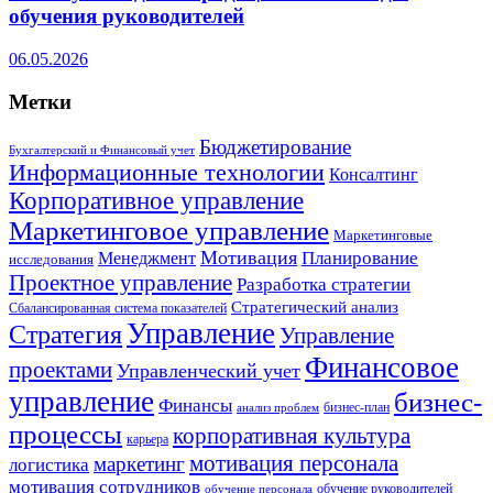
обучения руководителей
06.05.2026
Метки
Бюджетирование
Бухгалтерский и Финансовый учет
Информационные технологии
Консалтинг
Корпоративное управление
Маркетинговое управление
Маркетинговые
Мотивация
Планирование
Менеджмент
исследования
Проектное управление
Разработка стратегии
Стратегический анализ
Сбалансированная система показателей
Управление
Стратегия
Управление
Финансовое
проектами
Управленческий учет
управление
бизнес-
Финансы
бизнес-план
анализ проблем
процессы
корпоративная культура
карьера
мотивация персонала
маркетинг
логистика
мотивация сотрудников
обучение руководителей
обучение персонала