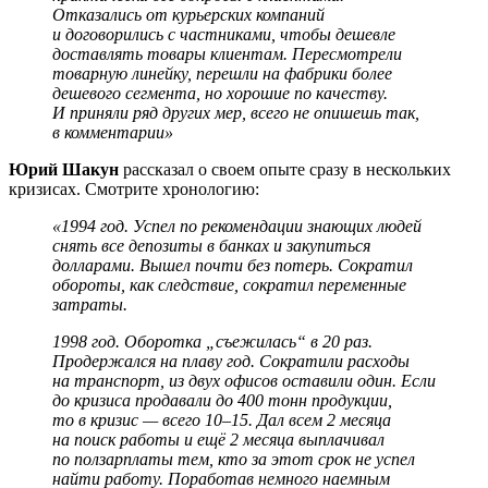
Отказались от курьерских компаний
и договорились с частниками, чтобы дешевле
доставлять товары клиентам. Пересмотрели
товарную линейку, перешли на фабрики более
дешевого сегмента, но хорошие по качеству.
И приняли ряд других мер, всего не опишешь так,
в комментарии»
Юрий Шакун
рассказал о своем опыте сразу в нескольких
кризисах. Смотрите хронологию:
«1994 год. Успел по рекомендации знающих людей
снять все депозиты в банках и закупиться
долларами. Вышел почти без потерь. Сократил
обороты, как следствие, сократил переменные
затраты.
1998 год. Оборотка „съежилась“ в 20 раз.
Продержался на плаву год. Сократили расходы
на транспорт, из двух офисов оставили один. Если
до кризиса продавали до 400 тонн продукции,
то в кризис — всего 10–15. Дал всем 2 месяца
на поиск работы и ещё 2 месяца выплачивал
по ползарплаты тем, кто за этот срок не успел
найти работу. Поработав немного наемным