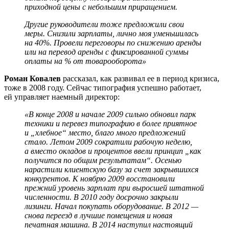
приходной цены с небольшим приращением.
Другие руководители тоже предложили свои
меры. Снизили зарплаты, лично моя уменьшилась
на 40%. Провели переговоры по снижению аренды
или на перевод аренды с фиксированной суммы
оплаты на % от товарооборота»
Роман Ковалев
рассказал, как развивал ее в период кризиса,
тоже в 2008 году. Сейчас типография успешно работает,
ей управляет наемный директор:
«В конце 2008 и начале 2009 сильно обновил парк
техники и перевез типографию в более приятное
и „хлебное“ место, благо много предложений
стало. Летом 2009 сократили рабочую неделю,
а вместо окладов и процентов ввели принцип „как
получится по общим результатам“. Осенью
нарастили клиентскую базу за счет закрывшихся
конкурентов. К ноябрю 2009 восстановили
прежний уровень зарплат при выросшей штатной
численности. В 2010 году досрочно закрыли
лизинги. Начал покупать оборудование. В 2012 —
снова переезд в лучшие помещения и новая
печатная машина. В 2014 наступил настоящий