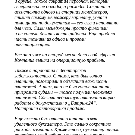
и другие. Также сократил персонал, который
генерировал не доходы, а расходы. Сократили
ассистента одного из старших менеджеров,
снизили самому менеджеру зарплату, убрали
помощника по документам — его взяли непонятно
для чего. Сами менеджеры просто филонили
и не хотели делать часть работы. Еще продали
часть техники из офиса и провели
инвентаризацию.
Все это уже на второй месяц дало свой эффект.
Компания вышла на операционную прибыль.
Также я поработал с дебиторской
задолженностью. С теми, кто был готов
платить, поговорили и объяснили важность
платежей. А тем, кто не был готов платить,
пригрозили судами — тоже получили несколько
платежей. Сделали небольшую автоматизацию
работы с документами в „Битрикс24“.
Настроили автоворонки продаж.
Еще вместо бухгалтера в штате, взяли
удаленного бухгалтера. Это сильно сократило
расходы компании. Кроме этого, бухгалтер начала
проводить свой аудит и выявила некоторые