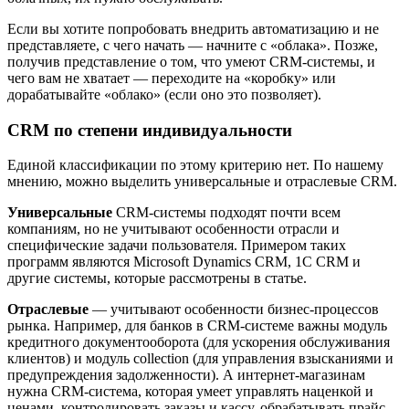
Если вы хотите попробовать внедрить автоматизацию и не
представляете, с чего начать — начните с «облака». Позже,
получив представление о том, что умеют CRM-системы, и
чего вам не хватает — переходите на «коробку» или
дорабатывайте «облако» (если оно это позволяет)
.
CRM по степени индивидуальности
Единой классификации по этому критерию нет. По нашему
мнению, можно выделить универсальные и отраслевые CRM.
Универсальные
CRM-системы подходят почти всем
компаниям, но не учитывают особенности отрасли и
специфические задачи пользователя. Примером таких
программ являются Microsoft Dynamics CRM, 1C CRM и
другие системы, которые рассмотрены в статье.
Отраслевые
— учитывают особенности бизнес-процессов
рынка. Например, для банков в CRM-системе важны модуль
кредитного документооборота (для ускорения обслуживания
клиентов) и модуль collection (для управления взысканиями и
предупреждения задолженности). А интернет-магазинам
нужна CRM-система, которая умеет управлять наценкой и
ценами, контролировать заказы и кассу, обрабатывать прайс-