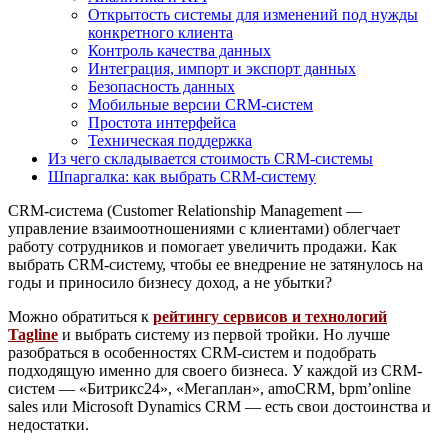
Открытость системы для изменений под нужды
конкретного клиента
Контроль качества данных
Интеграция, импорт и экспорт данных
Безопасность данных
Мобильные версии CRM-систем
Простота интерфейса
Техническая поддержка
Из чего складывается стоимость CRM-системы
Шпаргалка: как выбрать CRM-систему
CRM-система (Customer Relationship Management —
управление взаимоотношениями с клиентами) облегчает
работу сотрудников и помогает увеличить продажи. Как
выбрать CRM-систему, чтобы ее внедрение не затянулось на
годы и приносило бизнесу доход, а не убытки?
Можно обратиться к
рейтингу сервисов и технологий
Tagline
и выбрать систему из первой тройки. Но лучше
разобраться в особенностях CRM-систем и подобрать
подходящую именно для своего бизнеса. У каждой из CRM-
систем — «Битрикс24», «Мегаплан», amoCRM, bpm’online
sales или Microsoft Dynamics CRM — есть свои достоинства и
недостатки.