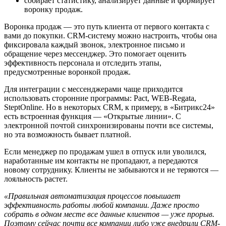
собирает статистику, анализирует данные и формирует
воронку продаж.
Воронка продаж — это путь клиента от первого контакта с
вами до покупки. CRM-систему можно настроить, чтобы она
фиксировала каждый звонок, электронное письмо и
обращение через мессенджер. Это помогает оценить
эффективность персонала и отследить этапы,
предусмотренные воронкой продаж.
Для интеграции с мессенджерами чаще приходится
использовать сторонние программы: Pact, WEB-Regata,
SteptOnline. Но в некоторых CRM, к примеру, в «Битрикс24»
есть встроенная функция — «Открытые линии». С
электронной почтой синхронизированы почти все системы,
но эта возможность бывает платной.
Если менеджер по продажам ушел в отпуск или уволился,
наработанные им контакты не пропадают, а передаются
новому сотруднику. Клиенты не забываются и не теряются —
лояльность растет.
«Правильная автоматизация процессов повышает
эффективность работы любой компании. Даже просто
собрать в одном месте все данные клиентов — уже прорыв.
Поэтому сейчас почти все компании либо уже внедрили CRM-