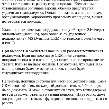
чтобы не тормозить работу отдела продаж. Компаниям,
установившим облачные версии, обычно предлагается
удаленная техподдержка. Однако и штатным специалистам,
обслуживающим коробочную программу от вендора, может
потребоваться помощь.
Удаленная техническая поддержка есть у «Битрикс24» (через
онлайн-чат, удаленно), bpm’online sales (удаленное
подключение), MS Dynamics CRM (по телефону, онлайн-чату
и email).
При выборе CRM-системы важно, как работает техническая
поддержка. Если вы покупаете CRM и не уверены,
понравится она вам или нет, двух недель на тестирование не
хватит. Купите на пару месяцев. Посмотрите, что будет. Как
ваш персонал будет ее осваивать, как с вами будет
сотрудничать техподдержка.
Например, покупка системы для частного детского сада. Сама
CRM стоит дёшево, но каждый дополнительный блок надо
было докупать. И можно столкнуться с тем, что техподдержка
не всегда может ответить на наши вопросы. Из-за этого, даже
докупая дополнительные функции, невозможно внедрить их в
работу.