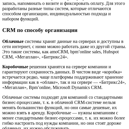
запись, напоминать о визите и фиксировать оплату. Для этого
разработаны разные типы систем, которые отличаются
способом организации, индивидуальностью подхода и
набором функций.
CRM по способу организации
Облачные
системы хранят данные на серверах и доступны в
сети интернет, с ними можно работать даже из другой страны.
Это такие системы, как amoCRM, bpm’online sales, Hubspot
CRM, «Мегаплан», «Битрикс24».
Коробочные
решения хранятся на сервере компании и
гарантируют сохранность данных. В чистом виде «коробка»
встречается редко, чаще платформы поддерживают хранение
информации как в «облаке», так и на сервере — «Битрикс24»,
«Мегаплан», Bpm’online, Microsoft Dynamics CRM.
Облачные системы подходят для компаний со стандартными
бизнес-процессами, т. к. в облачной CRM-системе нельзя
менять большинство функций, но они самые дешевые, их
можно взять в аренду. Коробочные — нужны компаниям с
менее стандартными бизнес-процессами, т. к. их можно более
гибко настроить под нужды компании, но они стоят дороже
облачных, их нужно обслуживать.