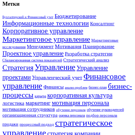
Метки
Бюджетирование
Бухгалтерский и Финансовый учет
Информационные технологии
Консалтинг
Корпоративное управление
Маркетинговое управление
Маркетинговые
Мотивация
Планирование
Менеджмент
исследования
Проектное управление
Разработка стратегии
Стратегический анализ
Сбалансированная система показателей
Управление
Стратегия
Управление
Финансовое
проектами
Управленческий учет
управление
бизнес-
Финансы
бизнес-план
анализ проблем
процессы
корпоративная культура
карьера
мотивация персонала
маркетинг
логистика
мотивация сотрудников
обучение руководителей
обучение персонала
организационная структура
оценка персонала
подбор персонала
стратегическое
продажи
процессный подход
управление
стратегия компании