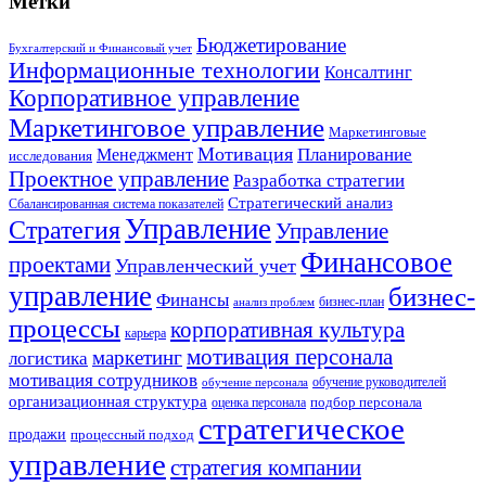
Метки
Бюджетирование
Бухгалтерский и Финансовый учет
Информационные технологии
Консалтинг
Корпоративное управление
Маркетинговое управление
Маркетинговые
Мотивация
Планирование
Менеджмент
исследования
Проектное управление
Разработка стратегии
Стратегический анализ
Сбалансированная система показателей
Управление
Стратегия
Управление
Финансовое
проектами
Управленческий учет
управление
бизнес-
Финансы
бизнес-план
анализ проблем
процессы
корпоративная культура
карьера
мотивация персонала
маркетинг
логистика
мотивация сотрудников
обучение руководителей
обучение персонала
организационная структура
оценка персонала
подбор персонала
стратегическое
продажи
процессный подход
управление
стратегия компании