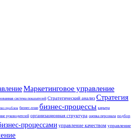
Маркетинговое управление
авление
Стратегия
Стратегический анализ
ованная система показателей
бизнес-процессы
бизнес-план
карьера
лиз проблем
организационная структура
ние руководителей
оценка персонала
подбор
бизнес-процессами
управление качеством
управление
ление