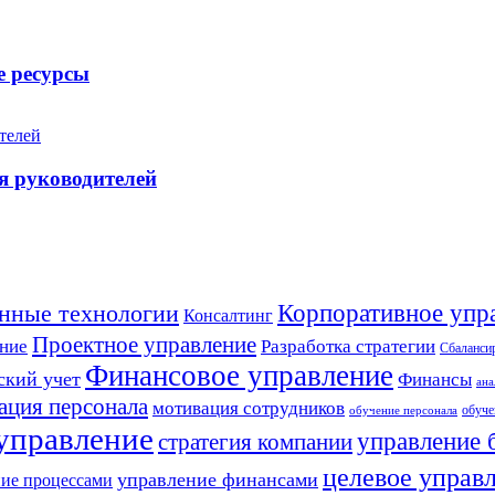
е ресурсы
я руководителей
Корпоративное упр
нные технологии
Консалтинг
Проектное управление
Разработка стратегии
ние
Сбалансир
Финансовое управление
ский учет
Финансы
ана
ация персонала
мотивация сотрудников
обуче
обучение персонала
 управление
управление 
стратегия компании
целевое управ
управление финансами
ие процессами