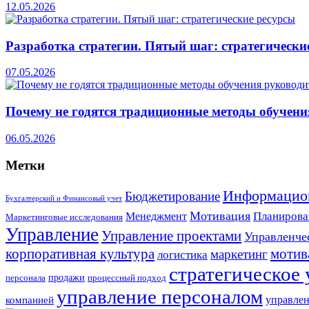
12.05.2026
Разработка стратегии. Пятый шаг: стратегически
07.05.2026
Почему не годятся традиционные методы обучени
06.05.2026
Метки
Информацио
Бюджетирование
Бухгалтерский и Финансовый учет
Мотивация
Планирова
Менеджмент
Маркетинговые исследования
Управление
Управление проектами
Управленче
корпоративная культура
мотив
маркетинг
логистика
стратегическое
продажи
персонала
процессный подход
управление персоналом
компанией
управлен