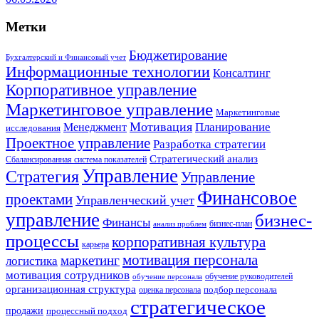
Метки
Бюджетирование
Бухгалтерский и Финансовый учет
Информационные технологии
Консалтинг
Корпоративное управление
Маркетинговое управление
Маркетинговые
Мотивация
Планирование
Менеджмент
исследования
Проектное управление
Разработка стратегии
Стратегический анализ
Сбалансированная система показателей
Управление
Стратегия
Управление
Финансовое
проектами
Управленческий учет
управление
бизнес-
Финансы
бизнес-план
анализ проблем
процессы
корпоративная культура
карьера
мотивация персонала
маркетинг
логистика
мотивация сотрудников
обучение руководителей
обучение персонала
организационная структура
оценка персонала
подбор персонала
стратегическое
продажи
процессный подход