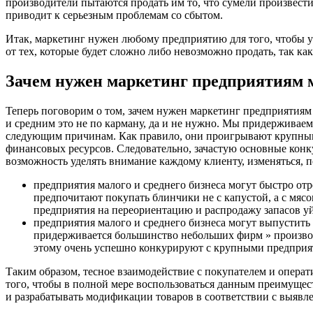
производители пытаются продать им то, что сумели произвести
приводит к серьезным проблемам со сбытом.
Итак, маркетинг нужен любому предприятию для того, чтобы у
от тех, которые будет сложно либо невозможно продать, так ка
Зачем нужен маркетинг предприятиям м
Теперь поговорим о том, зачем нужен маркетинг предприятиям
и средним это не по карману, да и не нужно. Мы придерживае
следующим причинам. Как правило, они проигрывают крупным 
финансовых ресурсов. Следовательно, зачастую основные конку
возможность уделять внимание каждому клиенту, изменяться, по
предприятия малого и среднего бизнеса могут быстро от
предпочитают покупать блинчики не с капустой, а с мясо
предприятия на переориентацию и распродажу запасов у
предприятия малого и среднего бизнеса могут выпустить
придерживается большинство небольших фирм » производ
этому очень успешно конкурируют с крупными предприя
Таким образом, тесное взаимодействие с покупателем и опера
того, чтобы в полной мере воспользоваться данным преимуще
и разрабатывать модификации товаров в соответствии с выяв