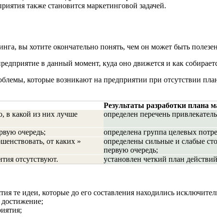
риятия также становится маркетинговой задачей.
тинга, вы хотите окончательно понять, чем он может быть полез
предприятие в данный момент, куда оно движется и как собираетс
блемы, которые возникают на предприятии при отсутствии плана
Результаты разработки плана м
о, в какой из них лучше
определен перечень привлекател
рвую очередь;
определена группа целевых потре
шенствовать, от каких »
определены сильные и слабые ст
первую очередь;
ития отсутствуют.
установлен четкий план действи
тия те идеи, которые до его составления находились исключител
х достижение;
иятия;