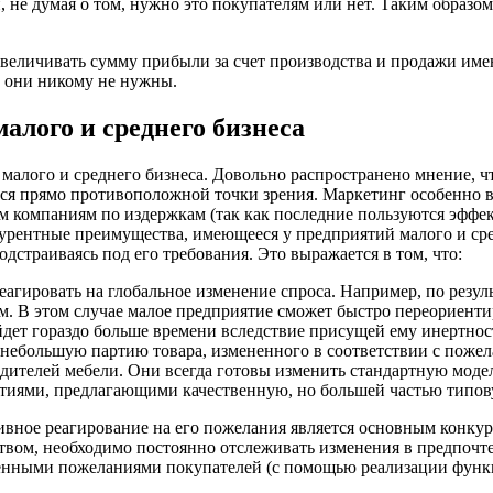
, не думая о том, нужно это покупателям или нет. Таким образо
величивать сумму прибыли за счет производства и продажи именн
к они никому не нужны.
алого и среднего бизнеса
 малого и среднего бизнеса. Довольно распространено мнение, 
мся прямо противоположной точки зрения. Маркетинг особенно в
компаниям по издержкам (так как последние пользуются эффек
рентные преимущества, имеющееся у предприятий малого и средн
дстраиваясь под его требования. Это выражается в том, что:
реагировать на глобальное изменение спроса. Например, по резу
м. В этом случае малое предприятие сможет быстро переориенти
йдет гораздо больше времени вследствие присущей ему инертнос
 небольшую партию товара, измененного в соответствии с поже
ителей мебели. Они всегда готовы изменить стандартную модель
тиями, предлагающими качественную, но большей частью типов
тивное реагирование на его пожелания является основным конк
ством, необходимо постоянно отслеживать изменения в предпоч
ленными пожеланиями покупателей (с помощью реализации функ