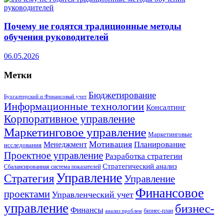
Почему не годятся традиционные методы
обучения руководителей
06.05.2026
Метки
Бюджетирование
Бухгалтерский и Финансовый учет
Информационные технологии
Консалтинг
Корпоративное управление
Маркетинговое управление
Маркетинговые
Мотивация
Планирование
Менеджмент
исследования
Проектное управление
Разработка стратегии
Стратегический анализ
Сбалансированная система показателей
Управление
Стратегия
Управление
Финансовое
проектами
Управленческий учет
управление
бизнес-
Финансы
бизнес-план
анализ проблем