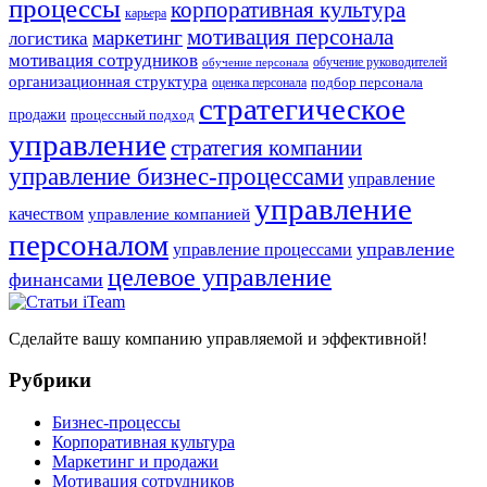
процессы
корпоративная культура
карьера
мотивация персонала
маркетинг
логистика
мотивация сотрудников
обучение руководителей
обучение персонала
организационная структура
оценка персонала
подбор персонала
стратегическое
продажи
процессный подход
управление
стратегия компании
управление бизнес-процессами
управление
управление
качеством
управление компанией
персоналом
управление
управление процессами
целевое управление
финансами
Сделайте вашу компанию управляемой и эффективной!
Рубрики
Бизнес-процессы
Корпоративная культура
Маркетинг и продажи
Мотивация сотрудников