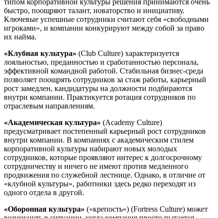
типом корпоративной культуры решения принимаются очень
быстро, поощряют талант, новаторство и инициативу.
Ключевые успешные сотрудники считают себя «свободными
игроками», и компании конкурируют между собой за право
их найма.
«Клубная культура»
(Club Culture) характеризуется
лояльностью, преданностью и сработанностью персонала,
эффективной командной работой. Стабильная бизнес-среда
позволяет поощрять сотрудников за стаж работы, карьерный
рост замедлен, кандидатуры на должности подбираются
внутри компании. Практикуется ротация сотрудников по
отраслевым направлениям.
«Академическая культура»
(Academy Culture)
предусматривает постепенный карьерный рост сотрудников
внутри компании. В компаниях с академическим стилем
корпоративной культуры набирают новых молодых
сотрудников, которые проявляют интерес к долгосрочному
сотрудничеству и ничего не имеют против медленного
продвижения по служебной лестнице. Однако, в отличие от
«клубной культуры», работники здесь редко переходят из
одного отдела в другой.
«Оборонная культура»
(«крепость») (Fortress Culture) может
возникнуть в ситуации, когда компания просто пытается